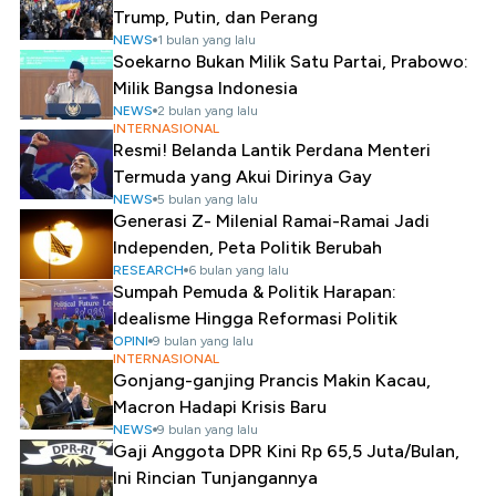
Trump, Putin, dan Perang
NEWS
1 bulan yang lalu
Soekarno Bukan Milik Satu Partai, Prabowo:
Milik Bangsa Indonesia
NEWS
2 bulan yang lalu
INTERNASIONAL
Resmi! Belanda Lantik Perdana Menteri
Termuda yang Akui Dirinya Gay
NEWS
5 bulan yang lalu
Generasi Z- Milenial Ramai-Ramai Jadi
Independen, Peta Politik Berubah
RESEARCH
6 bulan yang lalu
Sumpah Pemuda & Politik Harapan:
Idealisme Hingga Reformasi Politik
OPINI
9 bulan yang lalu
INTERNASIONAL
Gonjang-ganjing Prancis Makin Kacau,
Macron Hadapi Krisis Baru
NEWS
9 bulan yang lalu
Gaji Anggota DPR Kini Rp 65,5 Juta/Bulan,
Ini Rincian Tunjangannya