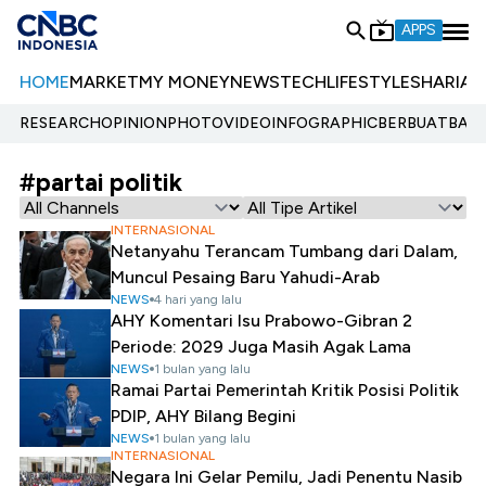
APPS
HOME
MARKET
MY MONEY
NEWS
TECH
LIFESTYLE
SHARIA
E
RESEARCH
OPINION
PHOTO
VIDEO
INFOGRAPHIC
BERBUATBAIK.
#partai politik
INTERNASIONAL
Netanyahu Terancam Tumbang dari Dalam,
Muncul Pesaing Baru Yahudi-Arab
NEWS
4 hari yang lalu
AHY Komentari Isu Prabowo-Gibran 2
Periode: 2029 Juga Masih Agak Lama
NEWS
1 bulan yang lalu
Ramai Partai Pemerintah Kritik Posisi Politik
PDIP, AHY Bilang Begini
NEWS
1 bulan yang lalu
INTERNASIONAL
Negara Ini Gelar Pemilu, Jadi Penentu Nasib