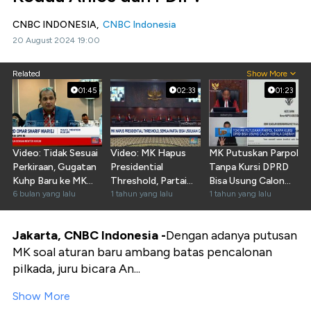
CNBC INDONESIA,
CNBC Indonesia
20 August 2024 19:00
Related
Show More
01:45
02:33
01:23
Video: Tidak Sesuai
Video: MK Hapus
MK Putuskan Parpol
Perkiraan, Gugatan
Presidential
Tanpa Kursi DPRD
Kuhp Baru ke MK
Threshold, Partai
Bisa Usung Calon
Masih Sedikit
6 bulan yang lalu
Bisa Usulkan Capres
1 tahun yang lalu
Kepala Daerah
1 tahun yang lalu
Jakarta, CNBC Indonesia -
Dengan adanya putusan
MK soal aturan baru ambang batas pencalonan
pilkada, juru bicara An...
Show More