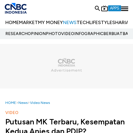
APPS
HOME
MARKET
MY MONEY
NEWS
TECH
LIFESTYLE
SHARIA
E
RESEARCH
OPINION
PHOTO
VIDEO
INFOGRAPHIC
BERBUATBAIK.
HOME
News
Video News
VIDEO
Putusan MK Terbaru, Kesempatan
Kedua Anies dan PDIP?