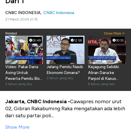
Dari 1
CNBC INDONESIA,
CNBC Indonesia
21 March 2024 21:15
Related
Show More
00:49
12:58
00:53
Video: Pakai Dana
Jelang Pemilu Nasib
Kejagung Selidiki
Asing Untuk
Ekonomi Gimana?
Aliran Dana ke
Peserta Pemilu Bisa
3 tahun yang lalu
Parpol di Kasus
Dipidana
2 tahun yang lalu
Jiwasraya
6 tahun yang lalu
Jakarta, CNBC Indonesia -
Cawapres nomor urut
02, Gibran Rakabuming Raka mengatakan ada lebih
dari satu partai poli...
Show More