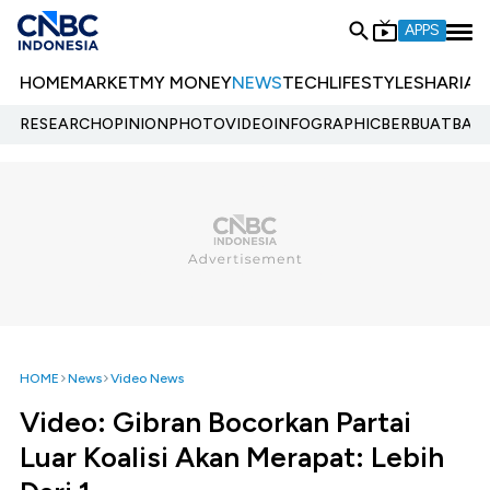
APPS
HOME
MARKET
MY MONEY
NEWS
TECH
LIFESTYLE
SHARIA
E
RESEARCH
OPINION
PHOTO
VIDEO
INFOGRAPHIC
BERBUATBAIK.
HOME
News
Video News
Video: Gibran Bocorkan Partai
Luar Koalisi Akan Merapat: Lebih