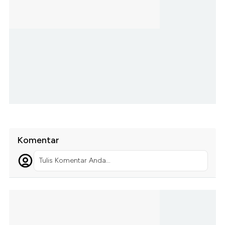
Komentar
Tulis Komentar Anda...