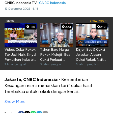
CNBC Indonesia TV,
CNBC Indonesia
19 December 2023 15:18
Related
Show More
11:18
06:01
04:31
Video: Cukai Rokok
Tahun Baru Harga
Dirjen Bea & Cukai
Tak Jadi Naik, Sinyal
Rokok Melejit, Bea
Jelaskan Alasan
Pemulihan Industri
Cukai Perkuat
Cukai Rokok Naik
Tembakau
9 bulan yang lalu
Pengawasan
3 tahun yang lalu
12,5%
5 tahun yang lalu
Jakarta, CNBC Indonesia -
Kementerian
Keuangan resmi menaikkan tarif cukai hasil
tembakau untuk rokok dengan kenai...
Show More