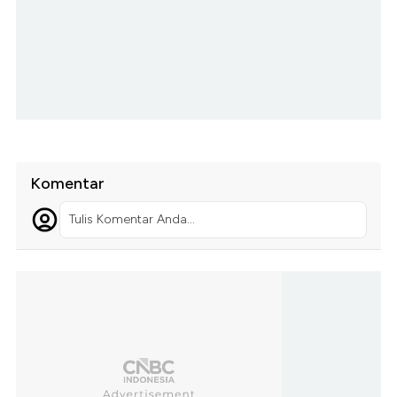
Komentar
Tulis Komentar Anda...