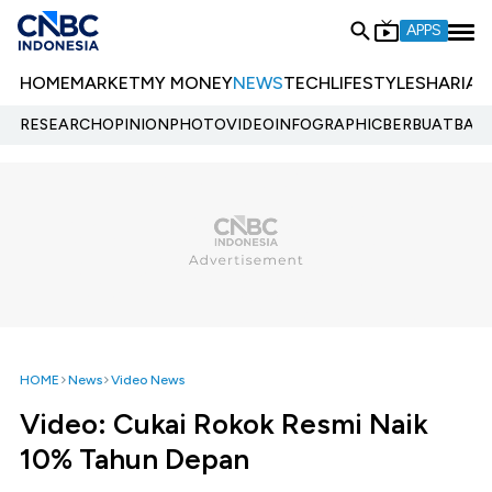
APPS
HOME
MARKET
MY MONEY
NEWS
TECH
LIFESTYLE
SHARIA
E
RESEARCH
OPINION
PHOTO
VIDEO
INFOGRAPHIC
BERBUATBAIK.
HOME
News
Video News
Video: Cukai Rokok Resmi Naik
10% Tahun Depan