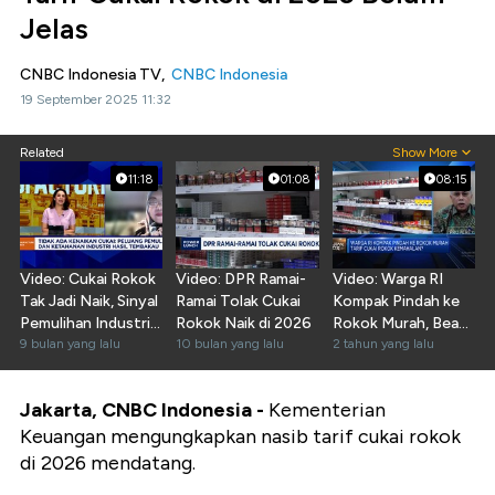
Jelas
CNBC Indonesia TV,
CNBC Indonesia
19 September 2025 11:32
Related
Show More
11:18
01:08
08:15
Video: Cukai Rokok
Video: DPR Ramai-
Video: Warga RI
Tak Jadi Naik, Sinyal
Ramai Tolak Cukai
Kompak Pindah ke
Pemulihan Industri
Rokok Naik di 2026
Rokok Murah, Bea
Tembakau
9 bulan yang lalu
10 bulan yang lalu
Cukai Buka Suara!
2 tahun yang lalu
Jakarta, CNBC Indonesia -
Kementerian
Keuangan mengungkapkan nasib tarif cukai rokok
di 2026 mendatang.