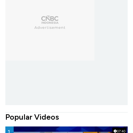
Popular Videos
1.
07:40