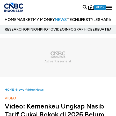
APPS
HOME
MARKET
MY MONEY
NEWS
TECH
LIFESTYLE
SHARIA
E
RESEARCH
OPINION
PHOTO
VIDEO
INFOGRAPHIC
BERBUATBAIK.
HOME
News
Video News
VIDEO
Video: Kemenkeu Ungkap Nasib
Tarif Cukai Rokok di 2026 Belum