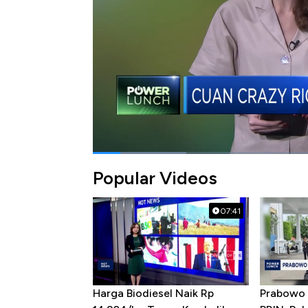
Bagikan:
#rokok
#cukai rokok
#djarum
#guda
Popular Videos
07:41
Harga Biodiesel Naik Rp
Prabowo 