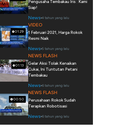
Pengusaha Tembakau Iris : Kami
Siap!
News
4 tahun yang lalu
VIDEO
01:29
1 Februari 2021, Harga Rokok
Resmi Naik
News
5 tahun yang lalu
NEWS FLASH
Gelar Aksi Tolak Kenaikan
01:13
Cukai, Ini Tuntutan Petani
Tembakau
News
6 tahun yang lalu
NEWS FLASH
00:50
Perusahaan Rokok Sudah
Terapkan Robotisasi
News
6 tahun yang lalu