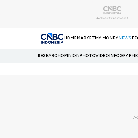
HOME
MARKET
MY MONEY
NEWS
TE
RESEARCH
OPINION
PHOTO
VIDEO
INFOGRAPHI