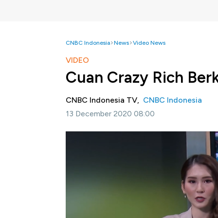
CNBC Indonesia
News
Video News
VIDEO
Cuan Crazy Rich Ber
CNBC Indonesia TV,
CNBC Indonesia
13 December 2020 08:00
Jakarta, CNBC Indonesia -
Setelah melalu
menaikkan cukai rokok. Dengan demikian pen
(CHT) akan mulai berlaku pada Februari 2021. 
salah satu ciri khas ekonomi Indonesia. Apa
Simak pemaparan Ellen Gracia selengkapny
(Jumat, 11/12/2020) berikut ini.