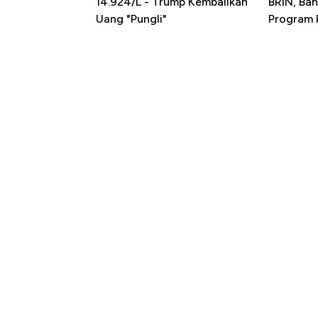
14.924/L - Trump Kembalikan
BRIN, Bah
Uang "Pungli"
Program P