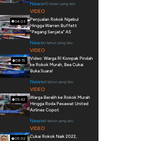
News
10 bulan yang lalu
VIDEO
Penjualan Rokok Ngebul
04:03
Hingga Warren Buffett
"Pegang Senjata" AS
News
1 tahun yang lalu
VIDEO
Video: Warga RI Kompak Pindah
08:15
ke Rokok Murah, Bea Cukai
Buka Suara!
News
2 tahun yang lalu
VIDEO
Warga Beralih ke Rokok Murah
05:42
Hingga Roda Pesawat United
Airlines Copot
News
2 tahun yang lalu
VIDEO
Cukai Rokok Naik 2022,
05:02