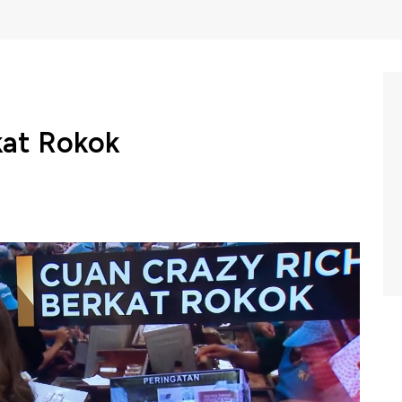
kat Rokok
i pertimbangan berbagai aspek, pemerintah resmi
ambahan rata-rata 12,5% dari cukai hasil tembakau
Selama ini tak bisa dipungkiri industri rokok menjadi
kah benar?
a dalam program Power Lunch di CNBC Indonesia