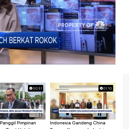
ng garam
#wismilak
00:51
01:10
Panggil Pimpinan
Indonesia Gandeng China