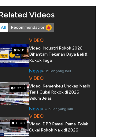
Related Videos
All
Recommendation
VIDEO
Video: Industri Rokok 2026
14:31
Dihantam Tekanan Daya Beli &
Rokok Ilegal
News
2 bulan yang lalu
VIDEO
Video: Kemenkeu Ungkap Nasib
00:58
Tarif Cukai Rokok di 2026
Belum Jelas
News
10 bulan yang lalu
VIDEO
01:08
Video: DPR Ramai-Ramai Tolak
Cukai Rokok Naik di 2026