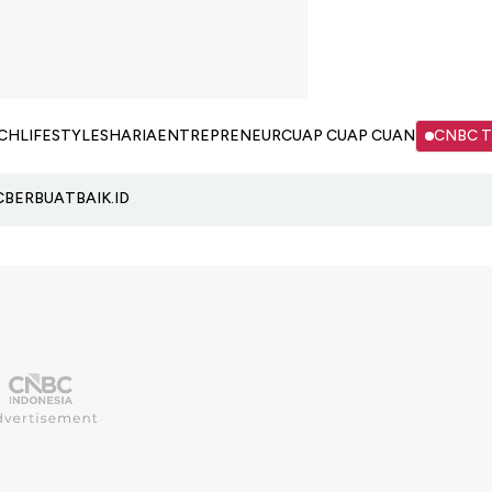
CH
LIFESTYLE
SHARIA
ENTREPRENEUR
CUAP CUAP CUAN
CNBC 
C
BERBUATBAIK.ID