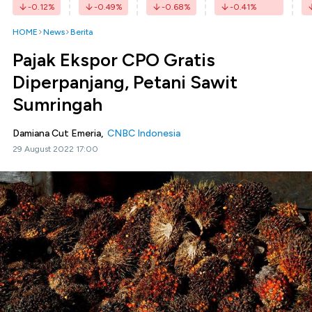
-0.12
%
-0.49
%
-0.68
%
-0.41
%
HOME
News
Berita
Pajak Ekspor CPO Gratis
Diperpanjang, Petani Sawit
Sumringah
Damiana Cut Emeria,
CNBC Indonesia
29 August 2022 17:00