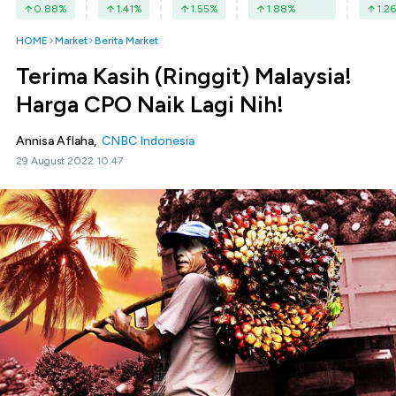
0.88
%
1.41
%
1.55
%
1.88
%
1.26
HOME
Market
Berita Market
Terima Kasih (Ringgit) Malaysia!
Harga CPO Naik Lagi Nih!
Annisa Aflaha,
CNBC Indonesia
29 August 2022 10:47