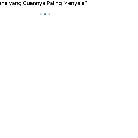
na yang Cuannya Paling Menyala?
Pengangguran Te