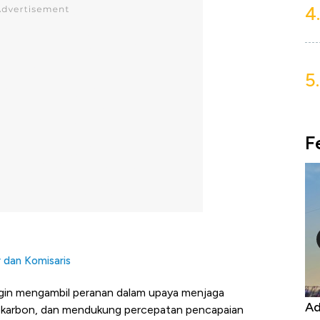
4.
5.
F
r dan Komisaris
ngin mengambil peranan dalam upaya menjaga
Kongo Tutup Keran Ekspor, Harga
Ad
 karbon, dan mendukung percepatan pencapaian