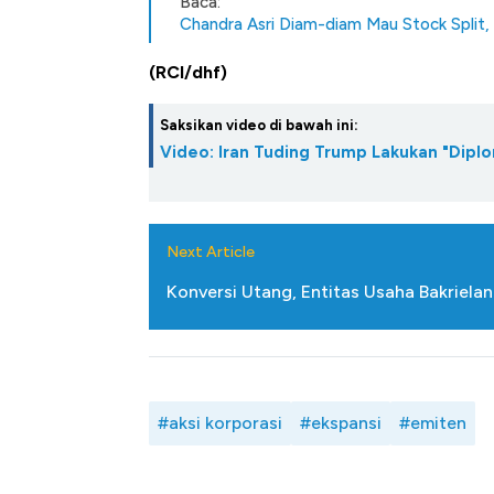
Baca:
Chandra Asri Diam-diam Mau Stock Split, 
(RCI/dhf)
Saksikan video di bawah ini:
Video: Iran Tuding Trump Lakukan "Diplo
Next Article
Konversi Utang, Entitas Usaha Bakriela
#aksi korporasi
#ekspansi
#emiten