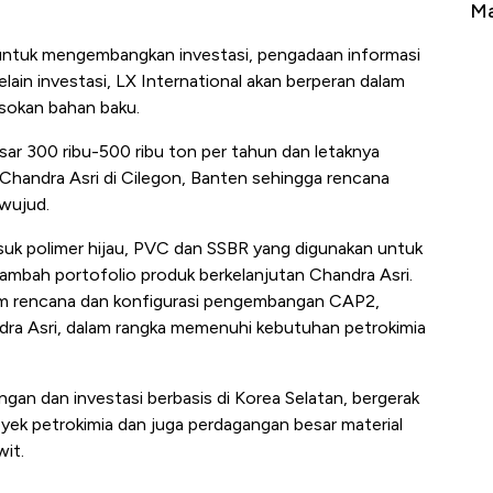
Tembaga Terbang ke Zona Berbahaya
Ma
n untuk mengembangkan investasi, pengadaan informasi
ain investasi, LX International akan berperan dalam
asokan bahan baku.
sar 300 ribu-500 ribu ton per tahun dan letaknya
Chandra Asri di Cilegon, Banten sehingga rencana
rwujud.
masuk polimer hijau, PVC dan SSBR yang digunakan untuk
mbah portofolio produk berkelanjutan Chandra Asri.
alam rencana dan konfigurasi pengembangan CAP2,
dra Asri, dalam rangka memenuhi kebutuhan petrokimia
gan dan investasi berbasis di Korea Selatan, bergerak
yek petrokimia dan juga perdagangan besar material
wit.