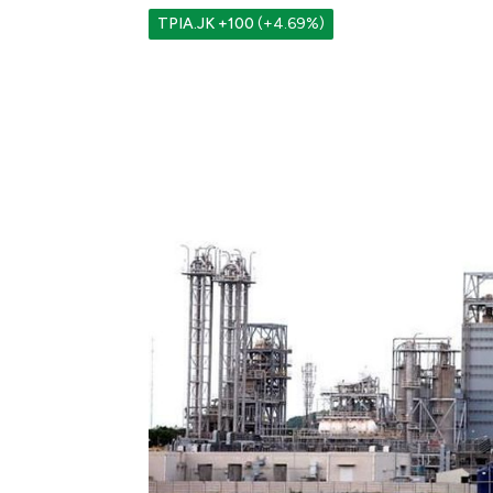
TPIA.JK
+100
(+4.69%)