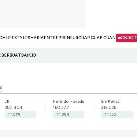
CH
LIFESTYLE
SHARIA
ENTREPRENEUR
CUAP CUAP CUAN
CNBC 
C
BERBUATBAIK.ID
S
JII
Pefindo i-Grade
Sri-Kehati
387.404
160.377
312.025
1.81
%
1.88
%
1.35
%