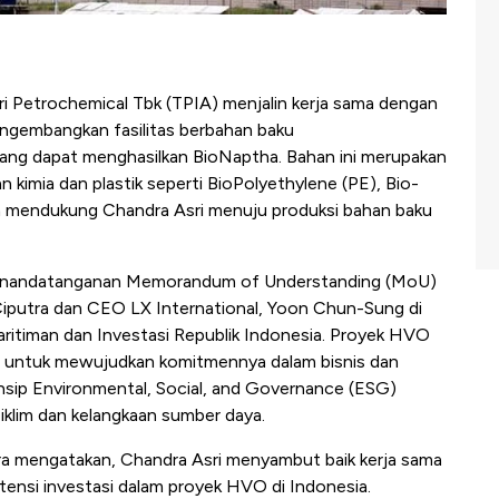
i Petrochemical Tbk (TPIA) menjalin kerja sama dengan
engembangkan fasilitas berbahan baku
ng dapat menghasilkan BioNaptha. Bahan ini merupakan
kimia dan plastik seperti BioPolyethylene (PE), Bio-
ya mendukung Chandra Asri menuju produksi bahan baku
n penandatanganan Memorandum of Understanding (MoU)
 Ciputra dan CEO LX International, Yoon Chun-Sung di
ritiman dan Investasi Republik Indonesia. Proyek HVO
ri untuk mewujudkan komitmennya dalam bisnis dan
insip Environmental, Social, and Governance (ESG)
 iklim dan kelangkaan sumber daya.
tra mengatakan, Chandra Asri menyambut baik kerja sama
ensi investasi dalam proyek HVO di Indonesia.