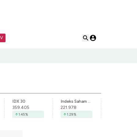
TV
IDX 30
Indeks Saham Syariah Indonesia
359.405
221.978
1.45
%
1.29
%