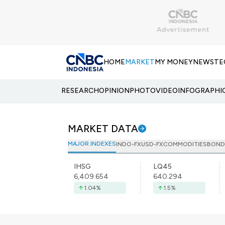
HOME
MARKET
MY MONEY
NEWS
TE
RESEARCH
OPINION
PHOTO
VIDEO
INFOGRAPHI
MARKET DATA
MAJOR INDEXES
INDO-FX
USD-FX
COMMODITIES
BOND
IHSG
LQ45
6,409.654
640.294
1.04
%
1.5
%