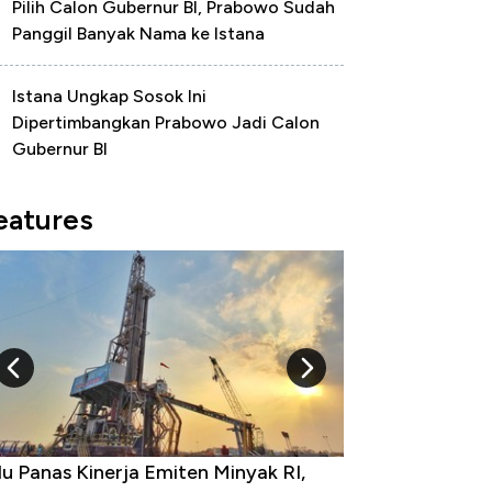
Pilih Calon Gubernur BI, Prabowo Sudah
Panggil Banyak Nama ke Istana
Istana Ungkap Sosok Ini
Dipertimbangkan Prabowo Jadi Calon
Gubernur BI
eatures
u Panas Kinerja Emiten Minyak RI,
10 Provinsi den