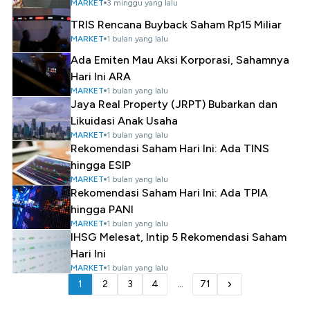
MARKET
3 minggu yang lalu
TRIS Rencana Buyback Saham Rp15 Miliar
MARKET
1 bulan yang lalu
Ada Emiten Mau Aksi Korporasi, Sahamnya
Hari Ini ARA
MARKET
1 bulan yang lalu
Jaya Real Property (JRPT) Bubarkan dan
Likuidasi Anak Usaha
MARKET
1 bulan yang lalu
Rekomendasi Saham Hari Ini: Ada TINS
hingga ESIP
MARKET
1 bulan yang lalu
Rekomendasi Saham Hari Ini: Ada TPIA
hingga PANI
MARKET
1 bulan yang lalu
IHSG Melesat, Intip 5 Rekomendasi Saham
Hari Ini
MARKET
1 bulan yang lalu
1
2
3
4
...
71