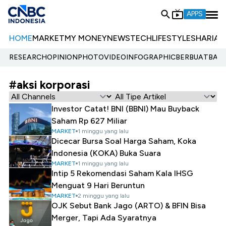
APPS
HOME
MARKET
MY MONEY
NEWS
TECH
LIFESTYLE
SHARIA
E
RESEARCH
OPINION
PHOTO
VIDEO
INFOGRAPHIC
BERBUATBAIK.
#aksi korporasi
Investor Catat! BNI (BBNI) Mau Buyback
Saham Rp 627 Miliar
MARKET
1 minggu yang lalu
Dicecar Bursa Soal Harga Saham, Koka
Indonesia (KOKA) Buka Suara
MARKET
1 minggu yang lalu
Intip 5 Rekomendasi Saham Kala IHSG
Menguat 9 Hari Beruntun
MARKET
2 minggu yang lalu
OJK Sebut Bank Jago (ARTO) & BFIN Bisa
Merger, Tapi Ada Syaratnya