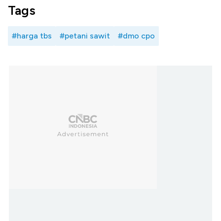
Tags
#harga tbs
#petani sawit
#dmo cpo