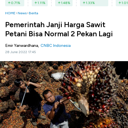
0.71
%
1.11
%
1.48
%
1.33
%
1.01
HOME
News
Berita
Pemerintah Janji Harga Sawit
Petani Bisa Normal 2 Pekan Lagi
Emir Yanwardhana,
CNBC Indonesia
28 June 2022 17:45