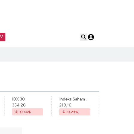
TV
IDX 30
Indeks Saham Syariah Indonesia
354.26
219.16
-0.46
%
-0.29
%