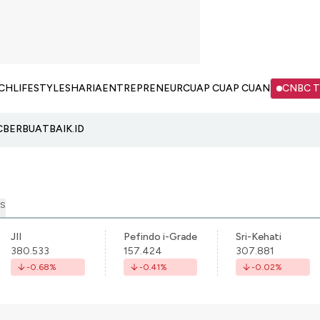
CH
LIFESTYLE
SHARIA
ENTREPRENEUR
CUAP CUAP CUAN
CNBC 
C
BERBUATBAIK.ID
S
JII
Pefindo i-Grade
Sri-Kehati
380.533
157.424
307.881
-0.68
%
-0.41
%
-0.02
%