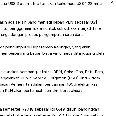
Al
aha US$ 3 per metric ton akan terkumpul US$ 1,28 miliar
masih ada selisih yang menjadi beban PLN sebesar US$
ain itu, penggunaan iuaran untuk subsidi akan terjadi time
harga dengan proses pengumpulan iuran dana.
aga pengumpul di Depatemen Keungan, yang akan
 memperpanjang beban biaya yang harus ditanggung oleh
digunakan pembangkit listrik: BBM, Solar, Gas, Batu Bara,
 menjalankan Public Service Obligation (PSO) untuk tidak
ugasan Pemerintah dalam pencapaian 100% elektrifikasi
n PLN akan bertambah semakin berat akibat
a semester I/2018 sebesar Rp 6,49 triliun, bandingkan
atat laba bersih sebesar Rp 510,17 miliar," ujar Fahmy.