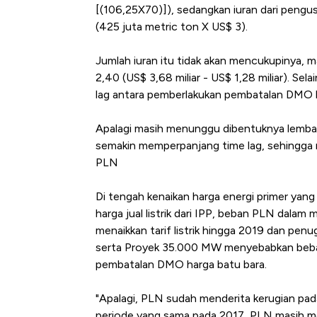
[(106,25X70)]), sedangkan iuran dari pengus
(425 juta metric ton X US$ 3).
Jumlah iuran itu tidak akan mencukupinya, 
2,40 (US$ 3,68 miliar - US$ 1,28 miliar). Sel
lag antara pemberlakukan pembatalan DMO 
Apalagi masih menunggu dibentuknya lemb
semakin memperpanjang time lag, sehingga
PLN
Di tengah kenaikan harga energi primer yang 
harga jual listrik dari IPP, beban PLN dalam
menaikkan tarif listrik hingga 2019 dan pen
serta Proyek 35.000 MW menyebabkan beba
pembatalan DMO harga batu bara.
"Apalagi, PLN sudah menderita kerugian pad
periode yang sama pada 2017, PLN masih menc