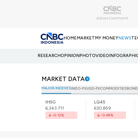
HOME
MARKET
MY MONEY
NEWS
TE
RESEARCH
OPINION
PHOTO
VIDEO
INFOGRAPHI
MARKET DATA
MAJOR INDEXES
INDO-FX
USD-FX
COMMODITIES
BOND
IHSG
LQ45
6,343.711
630.859
-0.12
%
-0.49
%