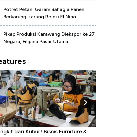
Potret Petani Garam Bahagia Panen
Berkarung-karung Rejeki El Nino
Pikap Produksi Karawang Diekspor ke 27
Negara, Filipina Pasar Utama
eatures
ngkit dari Kubur! Bisnis Furniture &
Industri Susu J