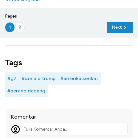
Pages
1
2
Next
Tags
#g7
#donald trump
#amerika serikat
#perang dagang
Komentar
Tulis Komentar Anda...