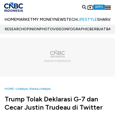
APPS
HOME
MARKET
MY MONEY
NEWS
TECH
LIFESTYLE
SHARIA
E
RESEARCH
OPINION
PHOTO
VIDEO
INFOGRAPHIC
BERBUATBAIK.
HOME
Lifestyle
Berita Lifestyle
Trump Tolak Deklarasi G-7 dan
Cecar Justin Trudeau di Twitter