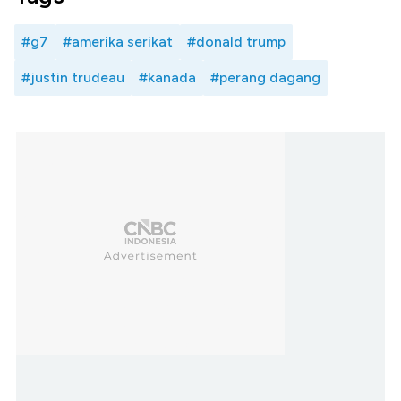
#g7
#amerika serikat
#donald trump
#justin trudeau
#kanada
#perang dagang