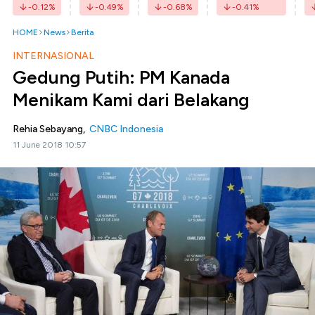
-0.12
%
-0.49
%
-0.68
%
-0.41
%
HOME
News
Berita
INTERNASIONAL
Gedung Putih: PM Kanada
Menikam Kami dari Belakang
Rehia Sebayang,
CNBC Indonesia
11 June 2018 10:57