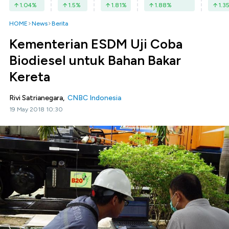
1.04
%
1.5
%
1.81
%
1.88
%
1.3
HOME
News
Berita
Kementerian ESDM Uji Coba
Biodiesel untuk Bahan Bakar
Kereta
Rivi Satrianegara,
CNBC Indonesia
19 May 2018 10:30