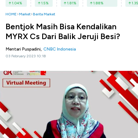
1.04
%
1.5
%
1.81
%
1.88
%
1.3
HOME
Market
Berita Market
Bentjok Masih Bisa Kendalikan
MYRX Cs Dari Balik Jeruji Besi?
Mentari Puspadini,
CNBC Indonesia
03 February 2023 10:18