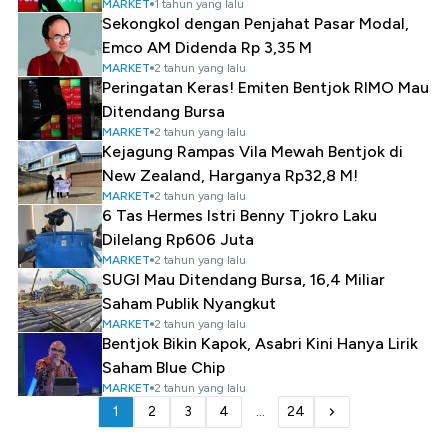
MARKET
1 tahun yang lalu
Sekongkol dengan Penjahat Pasar Modal,
Emco AM Didenda Rp 3,35 M
MARKET
2 tahun yang lalu
Peringatan Keras! Emiten Bentjok RIMO Mau
Ditendang Bursa
MARKET
2 tahun yang lalu
Kejagung Rampas Vila Mewah Bentjok di
New Zealand, Harganya Rp32,8 M!
MARKET
2 tahun yang lalu
6 Tas Hermes Istri Benny Tjokro Laku
Dilelang Rp606 Juta
MARKET
2 tahun yang lalu
SUGI Mau Ditendang Bursa, 16,4 Miliar
Saham Publik Nyangkut
MARKET
2 tahun yang lalu
Bentjok Bikin Kapok, Asabri Kini Hanya Lirik
Saham Blue Chip
MARKET
2 tahun yang lalu
1
2
3
4
...
24