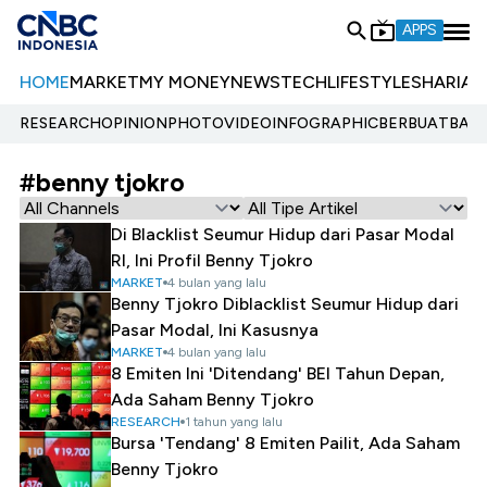
APPS
HOME
MARKET
MY MONEY
NEWS
TECH
LIFESTYLE
SHARIA
E
RESEARCH
OPINION
PHOTO
VIDEO
INFOGRAPHIC
BERBUATBAIK.
#benny tjokro
Di Blacklist Seumur Hidup dari Pasar Modal
RI, Ini Profil Benny Tjokro
MARKET
4 bulan yang lalu
Benny Tjokro Diblacklist Seumur Hidup dari
Pasar Modal, Ini Kasusnya
MARKET
4 bulan yang lalu
8 Emiten Ini 'Ditendang' BEI Tahun Depan,
Ada Saham Benny Tjokro
RESEARCH
1 tahun yang lalu
Bursa 'Tendang' 8 Emiten Pailit, Ada Saham
Benny Tjokro