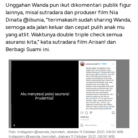
Unggahan Wanda pun ikut dikomentari publik figur
lainnya, misal sutradara dan produser film Nia
Dinata @ibunia, "terimakasih sudah sharing Wanda,
semoga ada jalan keluar dan cepat pulih anak mu
yang atlit. Waktunya double triple check semua
asuransi kita," kata sutradara film Arisan! dan
Berbagi Suami ini.
Foto: Instagram @wanda_hamidah, diakses 11 Oktober 2021, 08.00 WIB
Instagram @wanda_hamidah, diakses 11 Oktober 2021, 08.00 WIB