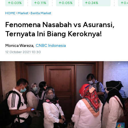
0.03
%
0.11
%
0.05
%
0.24
%
0.
HOME
Market
Berita Market
Fenomena Nasabah vs Asuransi,
Ternyata Ini Biang Keroknya!
Monica Wareza,
CNBC Indonesia
12 October 2021 10:30