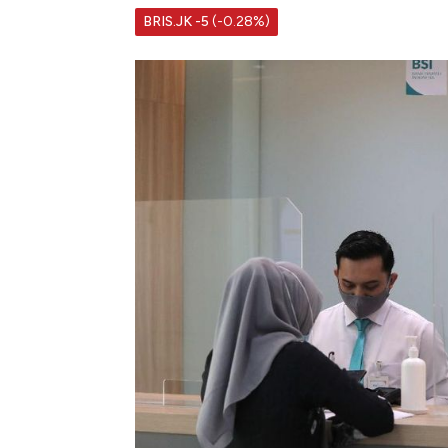
BRIS.JK
-5
(-0.28%)