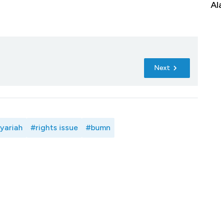
Al
Next
yariah
#rights issue
#bumn