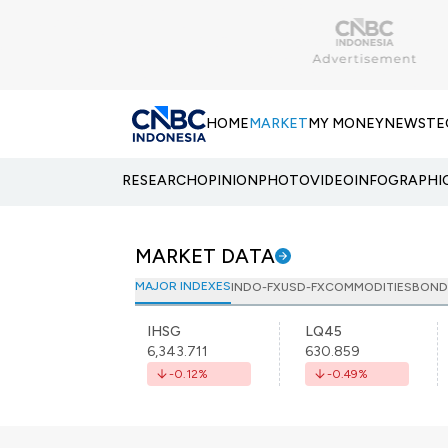
HOME
MARKET
MY MONEY
NEWS
TE
RESEARCH
OPINION
PHOTO
VIDEO
INFOGRAPHI
MARKET DATA
MAJOR INDEXES
INDO-FX
USD-FX
COMMODITIES
BOND
IHSG
LQ45
6,343.711
630.859
-0.12
%
-0.49
%