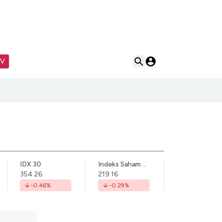
TV
IDX 30
Indeks Saham Syariah Indonesia
354.26
219.16
-0.46
%
-0.29
%