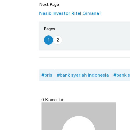
Next Page
Nasib Investor Ritel Gimana?
Pages
1
2
#bris
#bank syariah indonesia
#bank s