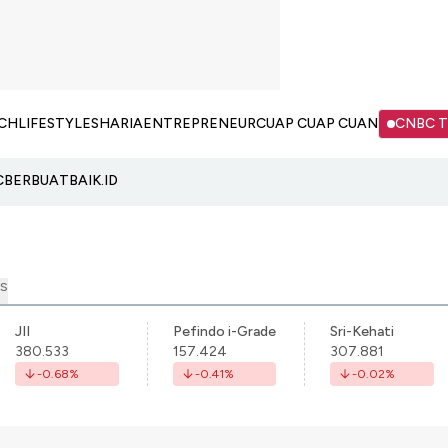
CH
LIFESTYLE
SHARIA
ENTREPRENEUR
CUAP CUAP CUAN
CNBC 
C
BERBUATBAIK.ID
S
JII
Pefindo i-Grade
Sri-Kehati
380.533
157.424
307.881
-0.68
%
-0.41
%
-0.02
%