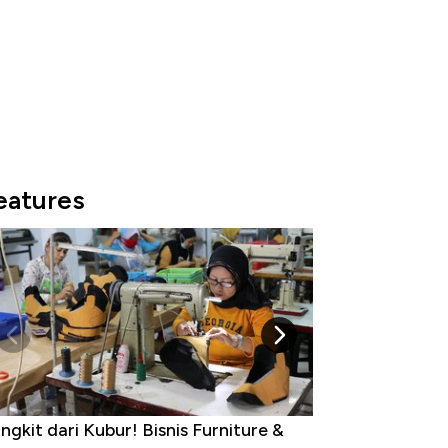
eatures
ngkit dari Kubur! Bisnis Furniture &
Industri Susu J