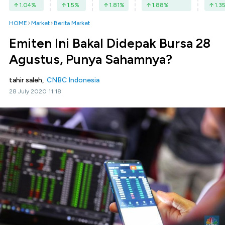
1.04
%
1.5
%
1.81
%
1.88
%
1.3
HOME
Market
Berita Market
Emiten Ini Bakal Didepak Bursa 28
Agustus, Punya Sahamnya?
tahir saleh,
CNBC Indonesia
28 July 2020 11:18