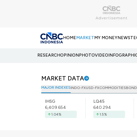
HOME
MARKET
MY MONEY
NEWS
TE
RESEARCH
OPINION
PHOTO
VIDEO
INFOGRAPHI
MARKET DATA
MAJOR INDEXES
INDO-FX
USD-FX
COMMODITIES
BOND
IHSG
LQ45
6,409.654
640.294
1.04
%
1.5
%