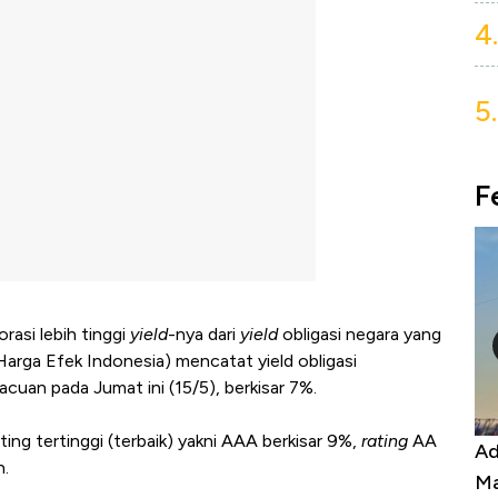
4.
5.
F
rasi lebih tinggi
yield
-nya dari
yield
obligasi negara yang
Harga Efek Indonesia) mencatat yield obligasi
cuan pada Jumat ini (15/5), berkisar 7%.
ting tertinggi (terbaik) yakni AAA berkisar 9%,
rating
AA
por, Harga
Adu Panas Kinerja Emiten Minyak RI,
h.
ona Berbahaya
Mana yang Cuannya Paling Menyala