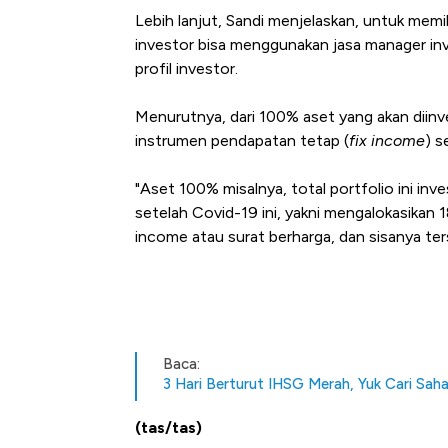
Lebih lanjut, Sandi menjelaskan, untuk memi
investor bisa menggunakan jasa manager in
profil investor.
Menurutnya, dari 100% aset yang akan diinv
instrumen pendapatan tetap (
fix income
) s
"Aset 100% misalnya, total portfolio ini inve
setelah Covid-19 ini, yakni mengalokasikan 
income atau surat berharga, dan sisanya ters
Baca:
3 Hari Berturut IHSG Merah, Yuk Cari Sah
(tas/tas)