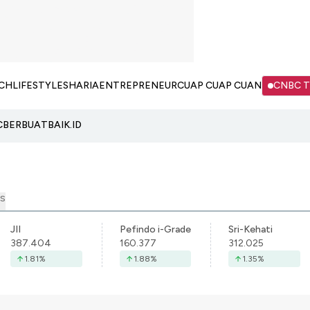
CH
LIFESTYLE
SHARIA
ENTREPRENEUR
CUAP CUAP CUAN
CNBC 
C
BERBUATBAIK.ID
S
JII
Pefindo i-Grade
Sri-Kehati
387.404
160.377
312.025
1.81
%
1.88
%
1.35
%