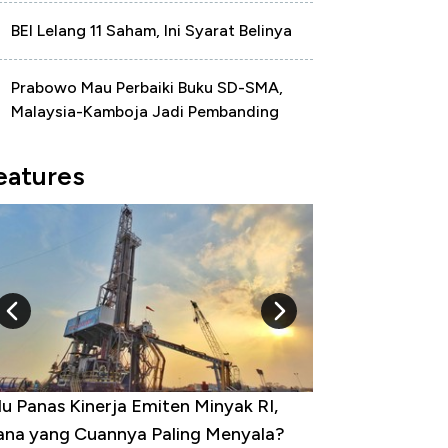
BEI Lelang 11 Saham, Ini Syarat Belinya
Prabowo Mau Perbaiki Buku SD-SMA,
Malaysia-Kamboja Jadi Pembanding
eatures
10 Provinsi dengan Tingkat
?
Pengangguran Tertinggi, Ada Jakarta