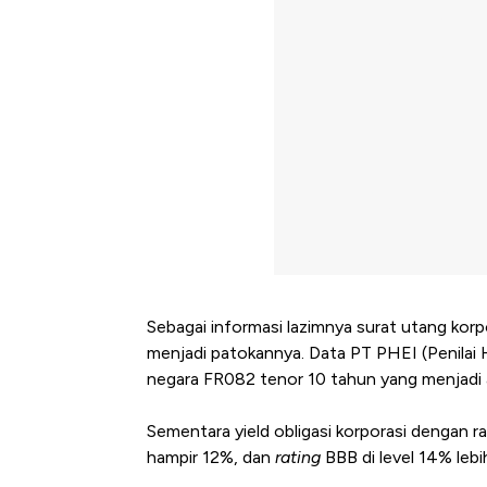
Sebagai informasi lazimnya surat utang korpo
menjadi patokannya. Data PT PHEI (Penilai 
negara FR082 tenor 10 tahun yang menjadi a
Sementara yield obligasi korporasi dengan ra
Kongo Tutup Keran Eks
hampir 12%, dan
rating
BBB di level 14% lebi
Tembaga Terbang ke Z