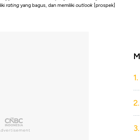
iki
rating
yang bagus, dan memiliki
outlook
[prospek]
M
1.
2.
3.