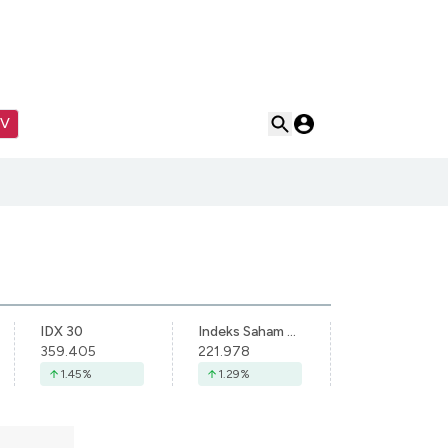
TV
IDX 30
Indeks Saham Syariah Indonesia
359.405
221.978
1.45
%
1.29
%