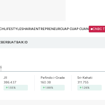
CH
LIFESTYLE
SHARIA
ENTREPRENEUR
CUAP CUAP CUAN
CNBC 
C
BERBUATBAIK.ID
S
JII
Pefindo i-Grade
Sri-Kehati
386.437
160.38
311.755
1.55
%
1.88
%
1.26
%