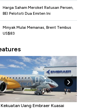
Harga Saham Meroket Ratusan Persen,
BEI Pelototi Dua Emiten Ini
Minyak Mulai Memanas, Brent Tembus
US$83
eatures
i Kekuatan Uang Embraer Kuasai
Harga Batu Bara