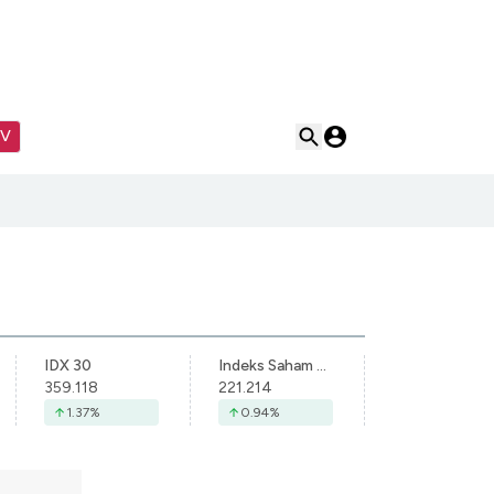
TV
IDX 30
Indeks Saham Syariah Indonesia
359.118
221.214
1.37
%
0.94
%