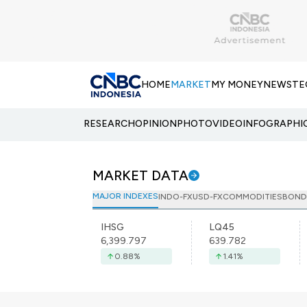
HOME
MARKET
MY MONEY
NEWS
TE
RESEARCH
OPINION
PHOTO
VIDEO
INFOGRAPHI
MARKET DATA
MAJOR INDEXES
INDO-FX
USD-FX
COMMODITIES
BOND
IHSG
LQ45
6,399.797
639.782
0.88
%
1.41
%