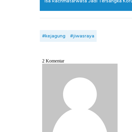
Isa Rachmatarwata Jadi Tersangka Koru
#kejagung
#jiwasraya