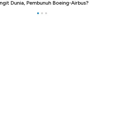
ngit Dunia, Pembunuh Boeing-Airbus?
Baik Buat Pengu