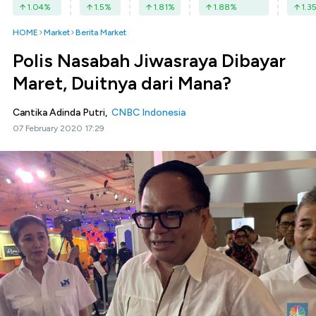
1.04
%
1.5
%
1.81
%
1.88
%
1.3
HOME
Market
Berita Market
Polis Nasabah Jiwasraya Dibayar
Maret, Duitnya dari Mana?
Cantika Adinda Putri,
CNBC Indonesia
07 February 2020 17:29