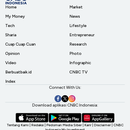
Home
Market
My Money
News
Tech
Lifestyle
Sharia
Entrepreneur
Cuap Cuap Cuan
Research
Opinion
Photo
Video
Infographic
Berbuatbaik.id
CNBC TV
Index
Connect With Us:
Download aplikasi CNBC Indonesia:
Tentang Kami
|
Redaksi
|
Pedoman Media Siber
|
Karir
|
Disclaimer
|
CNBC
Indonesia My Investment