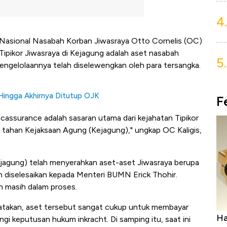
4.
i Nasional Nasabah Korban Jiwasraya Otto Cornelis (OC)
n Tipikor Jiwasraya di Kejagung adalah aset nasabah
5.
ngelolaannya telah diselewengkan oleh para tersangka.
Hingga Akhirnya Ditutup OJK
F
assurance adalah sasaran utama dari kejahatan Tipikor
di tahan Kejaksaan Agung (Kejagung)," ungkap OC Kaligis,
jagung) telah menyerahkan aset-aset Jiwasraya berupa
elah diselesaikan kepada Menteri BUMN Erick Thohir.
n masih dalam proses.
gatakan, aset tersebut sangat cukup untuk membayar
Harga Batu Bara Bangkit, Ada Kabar
Ha
i keputusan hukum inkracht. Di samping itu, saat ini