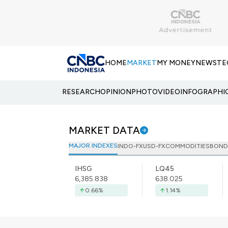
HOME
MARKET
MY MONEY
NEWS
TE
RESEARCH
OPINION
PHOTO
VIDEO
INFOGRAPHI
MARKET DATA
MAJOR INDEXES
INDO-FX
USD-FX
COMMODITIES
BOND
IHSG
LQ45
6,385.838
638.025
0.66
%
1.14
%