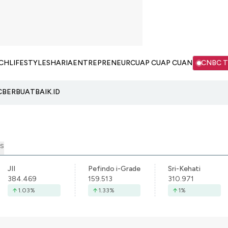
CH
LIFESTYLE
SHARIA
ENTREPRENEUR
CUAP CUAP CUAN
CNBC 
C
BERBUATBAIK.ID
S
JII
Pefindo i-Grade
Sri-Kehati
384.469
159.513
310.971
1.03
%
1.33
%
1
%