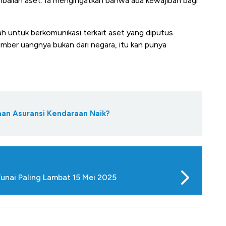
alian aset. Ia mengingatkan bahwa ada kewajiban bagi
h untuk berkomunikasi terkait aset yang diputus
umber uangnya bukan dari negara, itu kan punya
taan Asuransi Kendaraan Naik?
unai Paling Lambat 15 Mei 2025