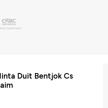
inta Duit Bentjok Cs
laim