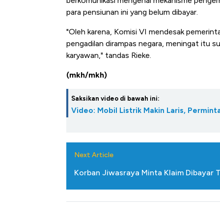
berkomunikasi mengenai mekanisme pengemb
para pensiunan ini yang belum dibayar.
"Oleh karena, Komisi VI mendesak pemerinta
pengadilan dirampas negara, meningat itu s
karyawan," tandas Rieke.
(mkh/mkh)
Saksikan video di bawah ini:
Video: Mobil Listrik Makin Laris, Permin
Next Article
Korban Jiwasraya Minta Klaim Dibayar T