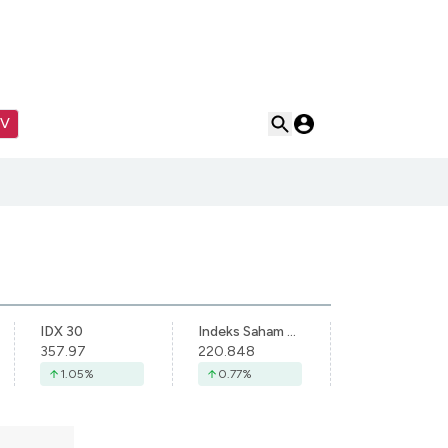
TV
IDX 30
Indeks Saham Syariah Indonesia
357.97
220.848
1.05
%
0.77
%