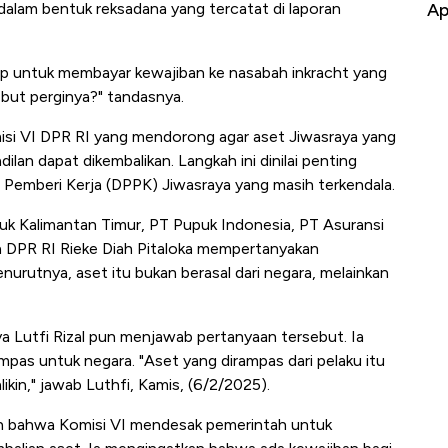
Baik Buat Pengusaha RI
Ap
un dalam bentuk reksadana yang tercatat di laporan
up untuk membayar kewajiban ke nasabah inkracht yang
ebut perginya?" tandasnya.
si VI DPR RI yang mendorong agar aset Jiwasraya yang
lan dapat dikembalikan. Langkah ini dinilai penting
emberi Kerja (DPPK) Jiwasraya yang masih terkendala.
uk Kalimantan Timur, PT Pupuk Indonesia, PT Asuransi
a DPR RI Rieke Diah Pitaloka mempertanyakan
urutnya, aset itu bukan berasal dari negara, melainkan
a Lutfi Rizal pun menjawab pertanyaan tersebut. Ia
pas untuk negara. "Aset yang dirampas dari pelaku itu
ikin," jawab Luthfi, Kamis, (6/2/2025).
n bahwa Komisi VI mendesak pemerintah untuk