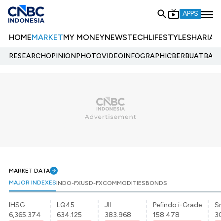
APPS
HOME
MARKET
MY MONEY
NEWS
TECH
LIFESTYLE
SHARIA
E
RESEARCH
OPINION
PHOTO
VIDEO
INFOGRAPHIC
BERBUATBAIK.
MARKET DATA
MAJOR INDEXES
INDO-FX
USD-FX
COMMODITIES
BONDS
IHSG
LQ45
JII
Pefindo i-Grade
Sr
6,365.374
634.125
383.968
158.478
3