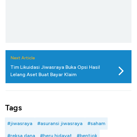
Next Article
Tim Likuidasi Jiwasraya Buka Opsi Hasil
Lelang Aset Buat Bayar Klaim
Tags
#jiwasraya
#asuransi jiwasraya
#saham
#reksa dana
#heru hidayat
#bentjok