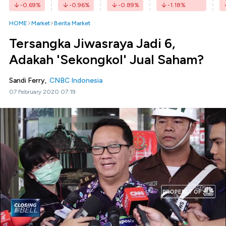
-0.69
%
-0.96
%
-0.89
%
-1.18
%
HOME
Market
Berita Market
Tersangka Jiwasraya Jadi 6,
Adakah 'Sekongkol' Jual Saham?
Sandi Ferry,
CNBC Indonesia
07 February 2020 07:19