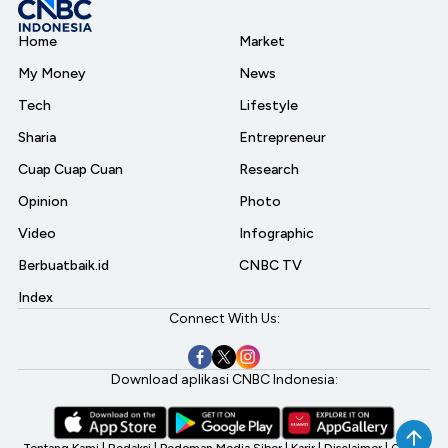
Home
Market
My Money
News
Tech
Lifestyle
Sharia
Entrepreneur
Cuap Cuap Cuan
Research
Opinion
Photo
Video
Infographic
Berbuatbaik.id
CNBC TV
Index
Connect With Us:
Download aplikasi CNBC Indonesia:
Tentang Kami
|
Redaksi
|
Pedoman Media Siber
|
Karir
|
Disclaimer
|
CNBC