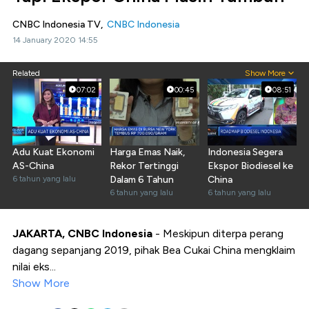
CNBC Indonesia TV,
CNBC Indonesia
14 January 2020 14:55
Related
Show More
07:02
00:45
08:51
Adu Kuat Ekonomi
Harga Emas Naik,
Indonesia Segera
AS-China
Rekor Tertinggi
Ekspor Biodiesel ke
6 tahun yang lalu
Dalam 6 Tahun
China
6 tahun yang lalu
6 tahun yang lalu
JAKARTA, CNBC Indonesia
- Meskipun diterpa perang
dagang sepanjang 2019, pihak Bea Cukai China mengklaim
nilai eks...
Show More