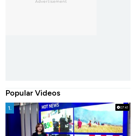
Popular Videos
1.
07:41