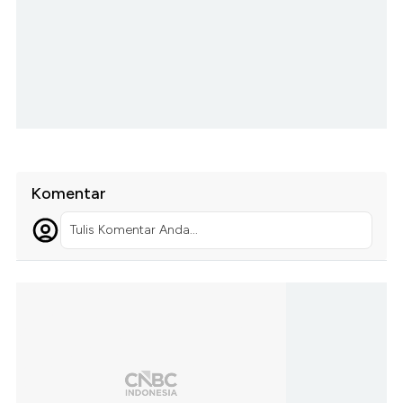
Komentar
Tulis Komentar Anda...