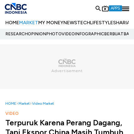
APPS
HOME
MARKET
MY MONEY
NEWS
TECH
LIFESTYLE
SHARIA
E
RESEARCH
OPINION
PHOTO
VIDEO
INFOGRAPHIC
BERBUATBAIK.
HOME
Market
Video Market
VIDEO
Terpuruk Karena Perang Dagang,
Tapi Ekspor China Masih Tumbuh