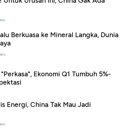
 Untuk Urusan Ini, China Gak Ada
lalu
lalu Berkuasa ke Mineral Langka, Dunia
aya
lalu
"Perkasa", Ekonomi Q1 Tumbuh 5%-
pektasi
sis Energi, China Tak Mau Jadi
lalu