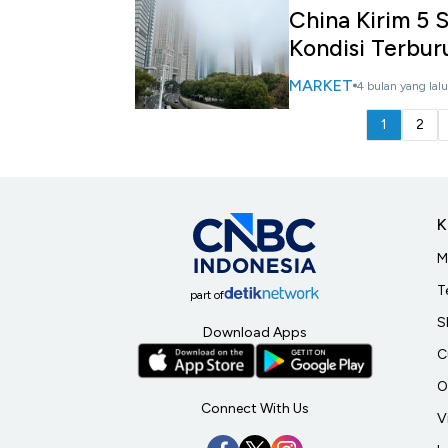
China Kirim 5 S
Kondisi Terbur
MARKET
4 bulan yang lalu
1
2
K
M
T
part of
S
Download Apps
C
O
Connect With Us
V