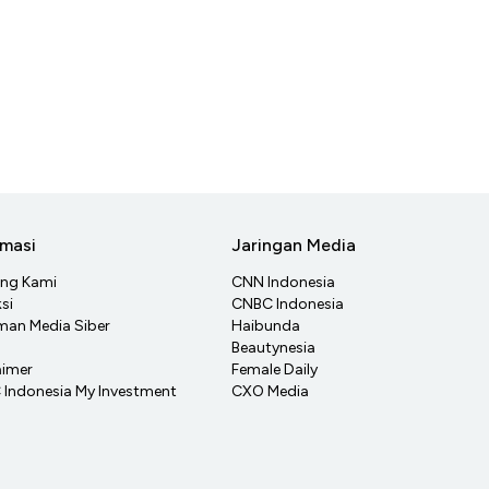
rmasi
Jaringan Media
ang Kami
CNN Indonesia
si
CNBC Indonesia
an Media Siber
Haibunda
Beautynesia
aimer
Female Daily
Indonesia My Investment
CXO Media