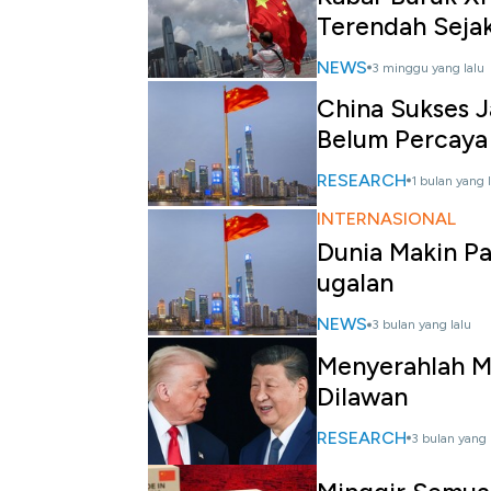
Terendah Seja
NEWS
3 minggu yang lalu
China Sukses J
Belum Percaya 
RESEARCH
1 bulan yang 
INTERNASIONAL
Dunia Makin Pa
ugalan
NEWS
3 bulan yang lalu
Menyerahlah M
Dilawan
RESEARCH
3 bulan yang 