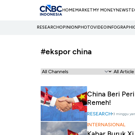
HOME
MARKET
MY MONEY
NEWS
TE
RESEARCH
OPINION
PHOTO
VIDEO
INFOGRAPHI
#ekspor china
China Beri Per
Remeh!
RESEARCH
3 minggu yan
INTERNASIONAL
Kabar Buruk Xi