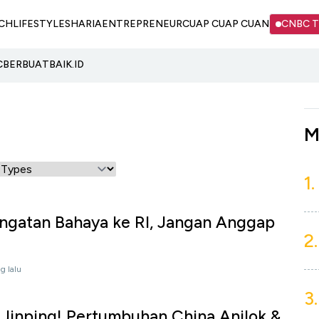
CH
LIFESTYLE
SHARIA
ENTREPRENEUR
CUAP CUAP CUAN
CNBC 
C
BERBUATBAIK.ID
M
1.
ingatan Bahaya ke RI, Jangan Anggap
2.
g lalu
3.
 Jinping! Pertumbuhan China Anjlok &