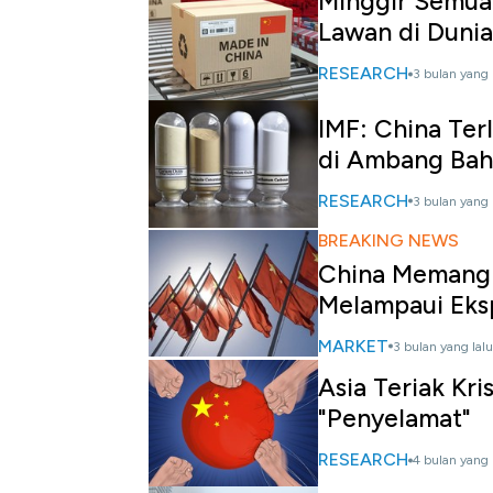
Minggir Semua!
Lawan di Dunia
RESEARCH
3 bulan yang 
IMF: China Ter
di Ambang Bah
RESEARCH
3 bulan yang 
BREAKING NEWS
China Memang 
Melampaui Eks
MARKET
3 bulan yang lalu
Asia Teriak Kri
"Penyelamat"
RESEARCH
4 bulan yang 