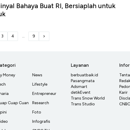
inyal Bahaya Buat RI, Bersiaplah untuk
uk
3
4
...
9
ategori
Layanan
Info
y Money
News
berbuatbaik.id
Tent
Pasangmata
Redak
ech
Lifestyle
Adsmart
Pedom
detikEvent
Karir
haria
Entrepreneur
Trans Snow World
Discl
uap Cuap Cuan
Research
Trans Studio
CNBC 
pini
Foto
ideo
Infografis