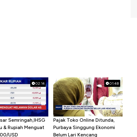
02:14
01:48
asar Semringah,IHSG
Pajak Toko Online Ditunda,
u & Rupiah Menguat
Purbaya Singgung Ekonomi
900/USD
Belum Lari Kencang