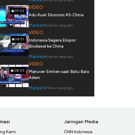
6 tahun yang lalu
VIDEO
07:02
Adu Kuat Ekonomi AS-China
Market
6 tahun yang lalu
VIDEO
08:51
Indonesia Segera Ekspor
Biodiesel ke China
Market
6 tahun yang lalu
VIDEO
08:03
Manuver Emiten saat Batu Bara
Adem
Market
7 tahun yang lalu
rmasi
Jaringan Media
ang Kami
CNN Indonesia