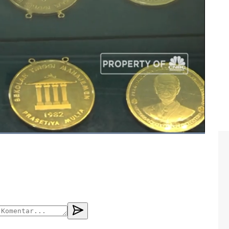
ka china
#china
#amerika
#harga emas