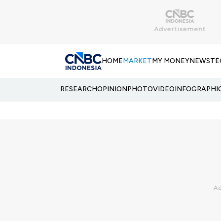
HOME
MARKET
MY MONEY
NEWS
TE
RESEARCH
OPINION
PHOTO
VIDEO
INFOGRAPHI