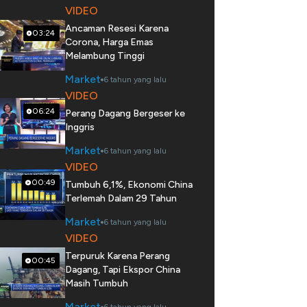
VIDEO
Ancaman Resesi Karena
03:24
Corona, Harga Emas
Melambung Tinggi
Market
6 tahun yang lalu
VIDEO
06:24
Perang Dagang Bergeser ke
Inggris
Market
6 tahun yang lalu
VIDEO
00:49
Tumbuh 6,1%, Ekonomi China
Terlemah Dalam 29 Tahun
Market
6 tahun yang lalu
VIDEO
Terpuruk Karena Perang
00:45
Dagang, Tapi Ekspor China
Masih Tumbuh
Market