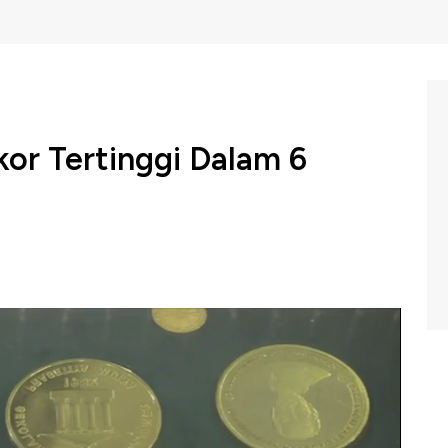
or Tertinggi Dalam 6
antara AS dan China turut berimbas pada harga emas.
nya dalam kurun enam tahun terakhir.
g Bell CNBC Indonesia (Senin, 26/08/2019).