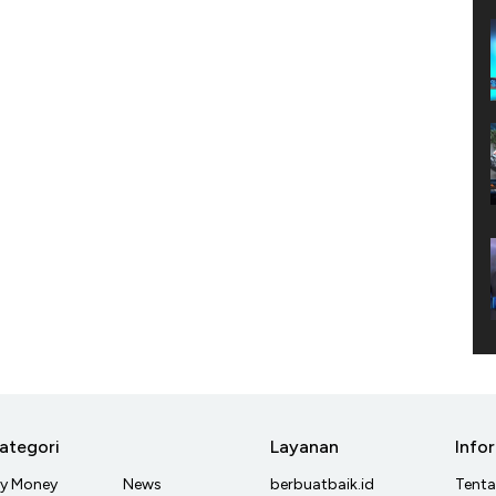
ategori
Layanan
Info
y Money
News
berbuatbaik.id
Tent