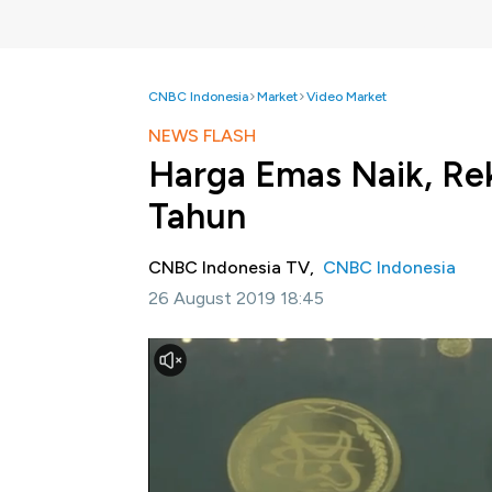
CNBC Indonesia
Market
Video Market
NEWS FLASH
Harga Emas Naik, Rek
Tahun
CNBC Indonesia TV,
CNBC Indonesia
26 August 2019 18:45
Jakarta, CNBC Indonesia
- Perang dagang 
Kini logam mulia menyentuh angka tertinggi
Simak informasi selengkapnya dalam Closin
Bagikan: