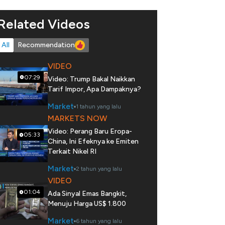
Related Videos
All
Recommendation
VIDEO
07:29
Video: Trump Bakal Naikkan
Tarif Impor, Apa Dampaknya?
Market
1 tahun yang lalu
MARKETS NOW
Video: Perang Baru Eropa-
05:33
China, Ini Efeknya ke Emiten
Terkait Nikel RI
Market
2 tahun yang lalu
VIDEO
01:04
Ada Sinyal Emas Bangkit,
Menuju Harga US$ 1.800
Market
6 tahun yang lalu