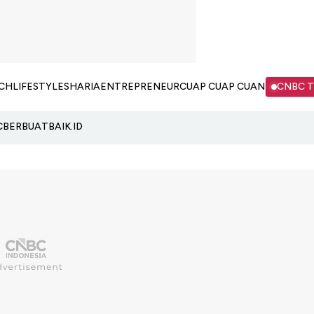
CH
LIFESTYLE
SHARIA
ENTREPRENEUR
CUAP CUAP CUAN
CNBC 
C
BERBUATBAIK.ID