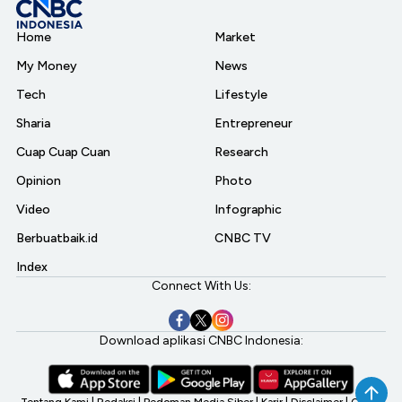
Home
Market
My Money
News
Tech
Lifestyle
Sharia
Entrepreneur
Cuap Cuap Cuan
Research
Opinion
Photo
Video
Infographic
Berbuatbaik.id
CNBC TV
Index
Connect With Us:
Download aplikasi CNBC Indonesia:
Tentang Kami
|
Redaksi
|
Pedoman Media Siber
|
Karir
|
Disclaimer
|
CNBC