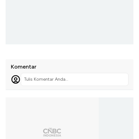
Komentar
Tulis Komentar Anda...