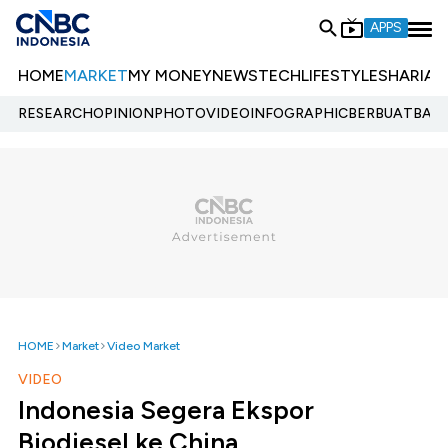
APPS
HOME
MARKET
MY MONEY
NEWS
TECH
LIFESTYLE
SHARIA
E
RESEARCH
OPINION
PHOTO
VIDEO
INFOGRAPHIC
BERBUATBAIK.
HOME
Market
Video Market
VIDEO
Indonesia Segera Ekspor
Biodiesel ke China