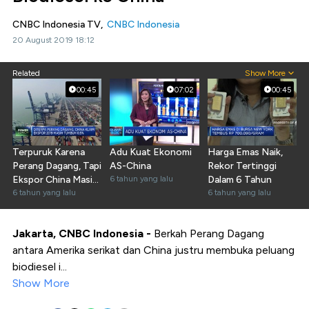
CNBC Indonesia TV,
CNBC Indonesia
20 August 2019 18:12
Related
Show More
00:45
07:02
00:45
Terpuruk Karena
Adu Kuat Ekonomi
Harga Emas Naik,
Perang Dagang, Tapi
AS-China
Rekor Tertinggi
Ekspor China Masih
6 tahun yang lalu
Dalam 6 Tahun
Tumbuh
6 tahun yang lalu
6 tahun yang lalu
Jakarta, CNBC Indonesia -
Berkah Perang Dagang
antara Amerika serikat dan China justru membuka peluang
biodiesel i...
Show More