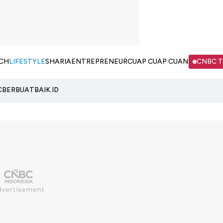
CH
LIFESTYLE
SHARIA
ENTREPRENEUR
CUAP CUAP CUAN
CNBC 
C
BERBUATBAIK.ID