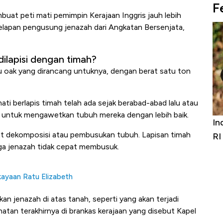
F
at peti mati pemimpin Kerajaan Inggris jauh lebih
delapan pengusung jenazah dari Angkatan Bersenjata,
dilapisi dengan timah?
u oak yang dirancang untuknya, dengan berat satu ton
i berlapis timah telah ada sejak berabad-abad lalu atau
ya untuk mengawetkan tubuh mereka dengan lebih baik.
Furniture &
Industri Susu Jadi Bintang Baru Ekonomi
at dekomposisi atau pembusukan tubuh. Lapisan timah
git
RI
gga jenazah tidak cepat membusuk.
kayaan Ratu Elizabeth
an jenazah di atas tanah, seperti yang akan terjadi
hatan terakhirnya di brankas kerajaan yang disebut Kapel