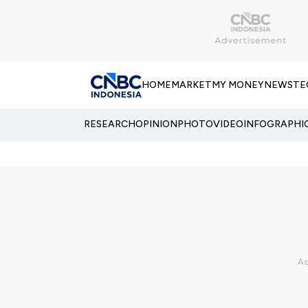
HOME
MARKET
MY MONEY
NEWS
TE
RESEARCH
OPINION
PHOTO
VIDEO
INFOGRAPHI