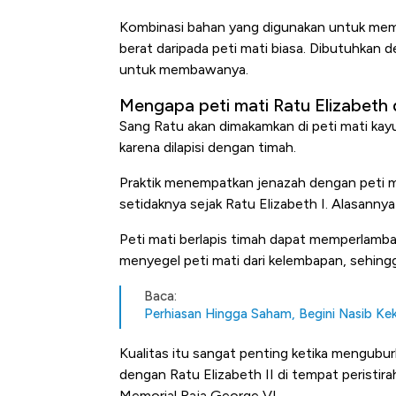
Kombinasi bahan yang digunakan untuk membu
berat daripada peti mati biasa. Dibutuhkan 
untuk membawanya.
Mengapa peti mati Ratu Elizabeth 
Sang Ratu akan dimakamkan di peti mati kay
karena dilapisi dengan timah.
Praktik menempatkan jenazah dengan peti mat
setidaknya sejak Ratu Elizabeth I. Alasann
Bangkit dari Kubur! Bisnis 
Peti mati berlapis timah dapat memperlamb
Alas Kaki Tumbuh Double Di
menyegel peti mati dari kelembapan, sehin
Baca:
Perhiasan Hingga Saham, Begini Nasib Ke
Kualitas itu sangat penting ketika menguburk
dengan Ratu Elizabeth II di tempat peristira
Memorial Raja George VI.