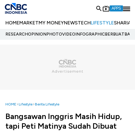
APPS
HOME
MARKET
MY MONEY
NEWS
TECH
LIFESTYLE
SHARIA
E
RESEARCH
OPINION
PHOTO
VIDEO
INFOGRAPHIC
BERBUATBAIK.
HOME
Lifestyle
Berita Lifestyle
Bangsawan Inggris Masih Hidup,
tapi Peti Matinya Sudah Dibuat