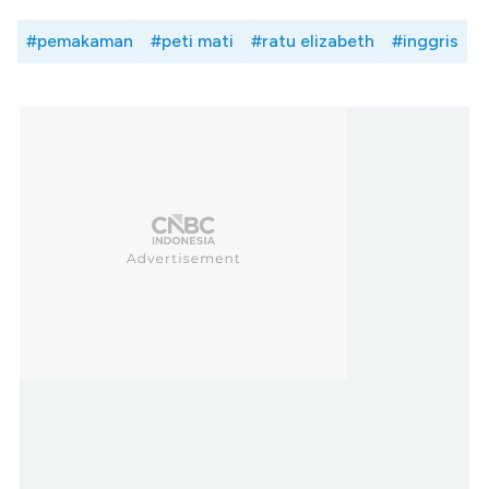
#pemakaman
#peti mati
#ratu elizabeth
#inggris