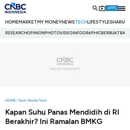
APPS
HOME
MARKET
MY MONEY
NEWS
TECH
LIFESTYLE
SHARIA
E
RESEARCH
OPINION
PHOTO
VIDEO
INFOGRAPHIC
BERBUATBAIK.
HOME
Tech
Berita Tech
Kapan Suhu Panas Mendidih di RI
Berakhir? Ini Ramalan BMKG