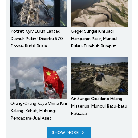
Potret Kyiv Luluh Lantak
Geger Sungai Kini Jadi
Diamuk Putin! Diserbu 570
Hamparan Pasir, Muncul
Drone-Rudal Rusia
Pulau-Tumbuh Rumput
Air Sungai Cisadane Hilang
Orang-Orang Kaya China Kini
Misterius, Muncul Batu-batu
Kalang-Kabut, Hubungi
Raksasa
Pengacara-Jual Aset
SHOW MORE