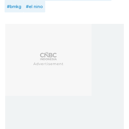
#bmkg
#el nino