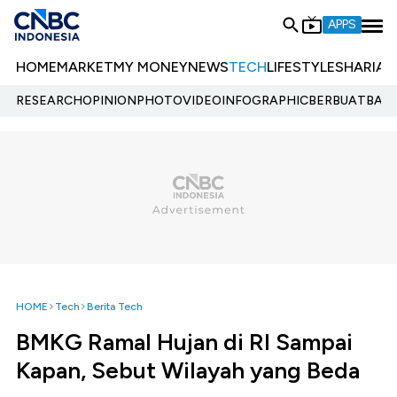
APPS
HOME
MARKET
MY MONEY
NEWS
TECH
LIFESTYLE
SHARIA
E
RESEARCH
OPINION
PHOTO
VIDEO
INFOGRAPHIC
BERBUATBAIK.
HOME
Tech
Berita Tech
BMKG Ramal Hujan di RI Sampai
Kapan, Sebut Wilayah yang Beda