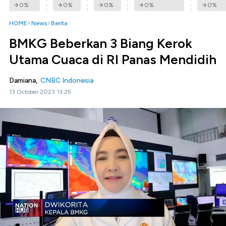
0
%
0
%
0
%
0
%
0
%
HOME
News
Berita
BMKG Beberkan 3 Biang Kerok
Utama Cuaca di RI Panas Mendidih
Damiana,
CNBC Indonesia
13 October 2023 13:25