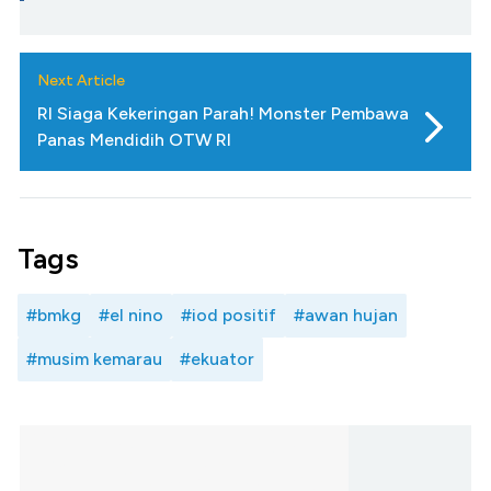
Next Article
RI Siaga Kekeringan Parah! Monster Pembawa
Panas Mendidih OTW RI
Tags
#bmkg
#el nino
#iod positif
#awan hujan
#musim kemarau
#ekuator