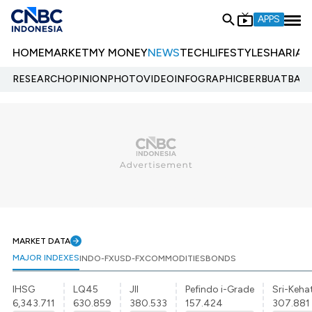
APPS
HOME
MARKET
MY MONEY
NEWS
TECH
LIFESTYLE
SHARIA
E
RESEARCH
OPINION
PHOTO
VIDEO
INFOGRAPHIC
BERBUATBAIK.
MARKET DATA
MAJOR INDEXES
INDO-FX
USD-FX
COMMODITIES
BONDS
IHSG
LQ45
JII
Pefindo i-Grade
Sri-Kehat
6,343.711
630.859
380.533
157.424
307.881