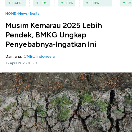
1.04
%
1.5
%
1.81
%
1.88
%
1.3
HOME
News
Berita
Musim Kemarau 2025 Lebih
Pendek, BMKG Ungkap
Penyebabnya-Ingatkan Ini
Damiana,
CNBC Indonesia
15 April 2025 18:20