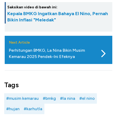
Saksikan video di bawah ini:
Kepala BMKG Ingatkan Bahaya El Nino, Pernah
Bikin Inflasi "Meledak"
Next Article
Perhitungan BMKG, La Nina Bikin Musim
Kemarau 2025 Pendek-Ini Efeknya
Tags
#musim kemarau
#bmkg
#la nina
#el nino
#hujan
#karhutla