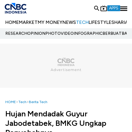
APPS
HOME
MARKET
MY MONEY
NEWS
TECH
LIFESTYLE
SHARIA
E
RESEARCH
OPINION
PHOTO
VIDEO
INFOGRAPHIC
BERBUATBAIK.
HOME
Tech
Berita Tech
Hujan Mendadak Guyur
Jabodetabek, BMKG Ungkap