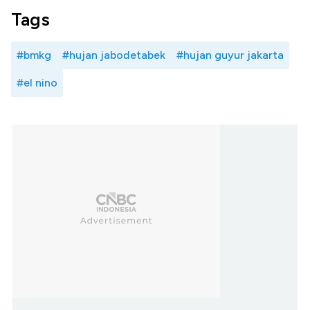
Tags
#bmkg
#hujan jabodetabek
#hujan guyur jakarta
#el nino