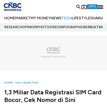
APPS
HOME
MARKET
MY MONEY
NEWS
TECH
LIFESTYLE
SHARIA
E
RESEARCH
OPINION
PHOTO
VIDEO
INFOGRAPHIC
BERBUATBAIK.
HOME
Tech
Berita Tech
1,3 Miliar Data Registrasi SIM Card
Bocor, Cek Nomor di Sini