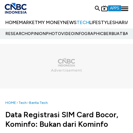
APPS
HOME
MARKET
MY MONEY
NEWS
TECH
LIFESTYLE
SHARIA
E
RESEARCH
OPINION
PHOTO
VIDEO
INFOGRAPHIC
BERBUATBAIK.
HOME
Tech
Berita Tech
Data Registrasi SIM Card Bocor,
Kominfo: Bukan dari Kominfo