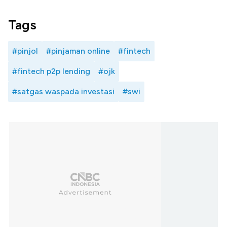
Tags
#pinjol
#pinjaman online
#fintech
#fintech p2p lending
#ojk
#satgas waspada investasi
#swi