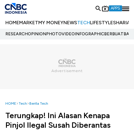
APPS
HOME
MARKET
MY MONEY
NEWS
TECH
LIFESTYLE
SHARIA
E
RESEARCH
OPINION
PHOTO
VIDEO
INFOGRAPHIC
BERBUATBAIK.
HOME
Tech
Berita Tech
Terungkap! Ini Alasan Kenapa
Pinjol Ilegal Susah Diberantas