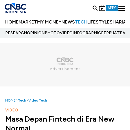
APPS
HOME
MARKET
MY MONEY
NEWS
TECH
LIFESTYLE
SHARIA
E
RESEARCH
OPINION
PHOTO
VIDEO
INFOGRAPHIC
BERBUATBAIK.
HOME
Tech
Video Tech
VIDEO
Masa Depan Fintech di Era New
Normal