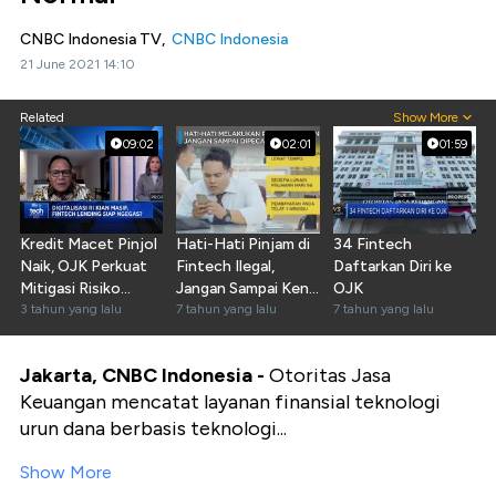
CNBC Indonesia TV,
CNBC Indonesia
21 June 2021 14:10
Related
Show More
09:02
02:01
01:59
Kredit Macet Pinjol
Hati-Hati Pinjam di
34 Fintech
Naik, OJK Perkuat
Fintech Ilegal,
Daftarkan Diri ke
Mitigasi Risiko
Jangan Sampai Kena
OJK
Fintech
3 tahun yang lalu
Pecat
7 tahun yang lalu
7 tahun yang lalu
Jakarta, CNBC Indonesia -
Otoritas Jasa
Keuangan mencatat layanan finansial teknologi
urun dana berbasis teknologi...
Show More