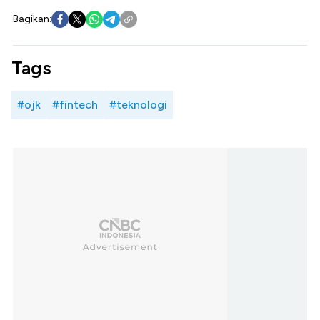
Bagikan:
Tags
#ojk
#fintech
#teknologi