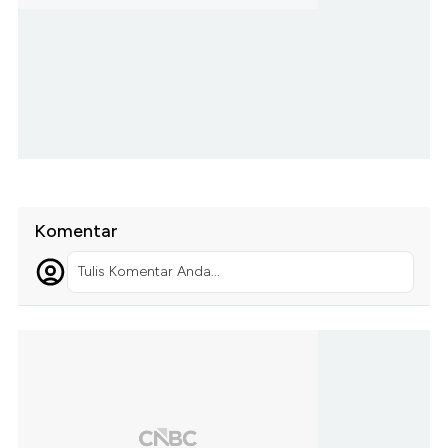
Komentar
Tulis Komentar Anda...