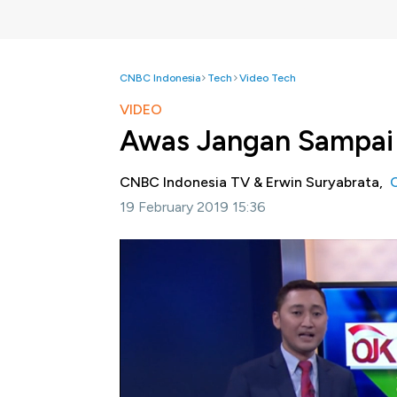
CNBC Indonesia
Tech
Video Tech
VIDEO
Awas Jangan Sampai T
CNBC Indonesia TV & Erwin Suryabrata,
19 February 2019 15:36
Jakarta, CNBC Indonesia-
Otoritas Jasa 
fintech ilegal. Sebagian besar perusahaan 
dengan skema
peer to peer lending
.
Lantas mengapa fintech ilegal masih marak? L
penjelasan Erwin Surya Brata dalam program P
Bagikan: