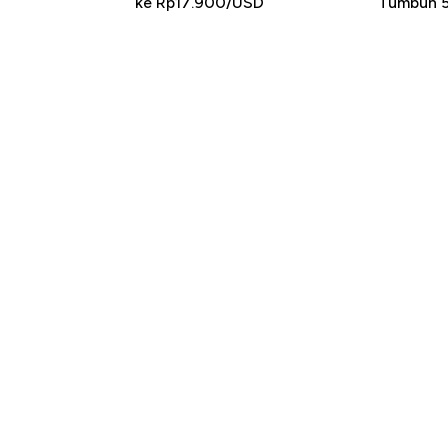
ke Rp17.900/USD
Tumbuh 