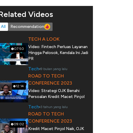
Related Videos
All
Recommendation
TECH A LOOK
Video: Fintech Perluas Layanan
07:50
Hingga Pelosok, Kendala Ini Jadi
PR
Tech
9 bulan yang lalu
ROAD TO TECH
CONFERENCE 2023
12:14
Video: Strategi OJK Benahi
Persoalan Kredit Macet Pinjol
Tech
3 tahun yang lalu
ROAD TO TECH
CONFERENCE 2023
09:02
Kredit Macet Pinjol Naik, OJK