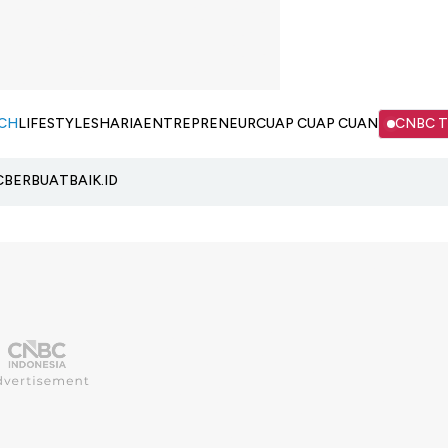
CH
LIFESTYLE
SHARIA
ENTREPRENEUR
CUAP CUAP CUAN
CNBC 
C
BERBUATBAIK.ID