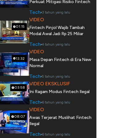
Perkuat Mitigasi Risiko Fintech
Tech
3 tahun yang lalu
VIDEO
01:15
Fintech Pinjol Wajib Tambah
Modal Awal Jadi Rp 25 Miliar
Tech
4 tahun yang lalu
VIDEO
13:32
Masa Depan Fintech di Era New
Normal
Tech
5 tahun yang lalu
VIDEO EKSKLUSIF
03:58
Ini Ragam Modus Fintech Ilegal
Tech
6 tahun yang lalu
VIDEO
08:07
Awas Terjerat Muslihat Fintech
Ilegal
Tech
6 tahun yang lalu