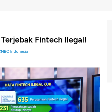
erjebak Fintech Ilegal!
CNBC Indonesia
Keuangan (OJK) hingga Januari 2019 telah menutup 231
fintech yang ditutup merupakan perusahaan peminjaman
alu bagaimana tips terhindar dari fintech ilegal? Simak
rofit, Kamis 14 Februari 2019 di video ini.