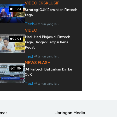
VIDEO EKSKLUSIF
05:23
Strategi OJK Bersihkan Fintech
Ilegal
Tech
7 tahun yang lalu
VIDEO
Hati-Hati Pinjam di Fintech
02:01
Ilegal, Jangan Sampai Kena
Pecat
Tech
7 tahun yang lalu
NEWS FLASH
01:59
34 Fintech Daftarkan Diri ke
OJK
Tech
7 tahun yang lalu
rmasi
Jaringan Media