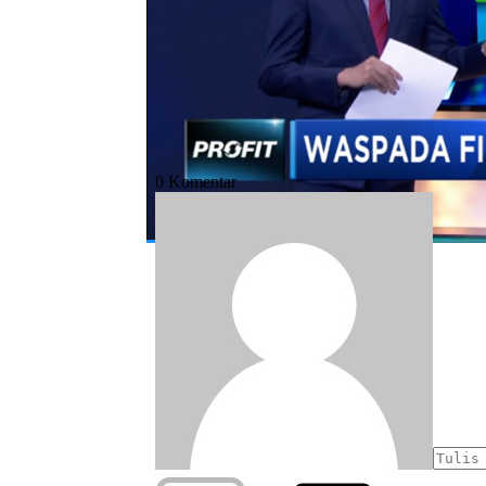
#ojk
#fintech
#fintech ilegal
#peer 