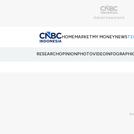
HOME
MARKET
MY MONEY
NEWS
TE
RESEARCH
OPINION
PHOTO
VIDEO
INFOGRAPHI