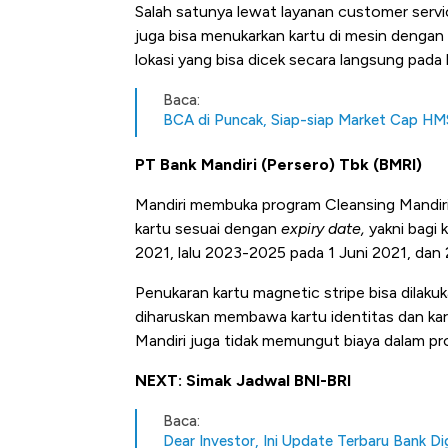
Salah satunya lewat layanan customer serv
juga bisa menukarkan kartu di mesin dengan 
lokasi yang bisa dicek secara langsung pada
Baca:
BCA di Puncak, Siap-siap Market Cap HM
PT Bank Mandiri (Persero) Tbk (BMRI)
Mandiri membuka program Cleansing Mandir
kartu sesuai dengan
expiry date,
yakni bagi
Harga Batu Bara Bangkit, Ad
2021, lalu 2023-2025 pada 1 Juni 2021, dan
Baik Buat Pengusaha RI
Penukaran kartu magnetic stripe bisa dilaku
diharuskan membawa kartu identitas dan kar
Mandiri juga tidak memungut biaya dalam p
NEXT: Simak Jadwal BNI-BRI
Baca:
Dear Investor, Ini Update Terbaru Bank Dig