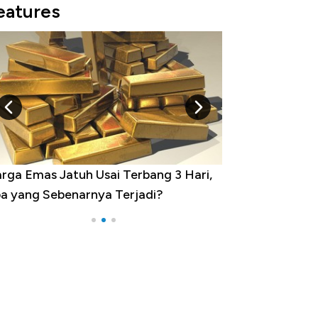
eatures
minasi China Menggila, Jadi Sumber
por 100 Negara