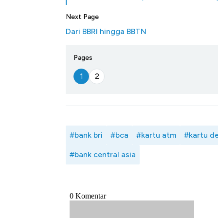
Next Page
Dari BBRI hingga BBTN
Pages
1
2
#bank bri
#bca
#kartu atm
#kartu de
#bank central asia