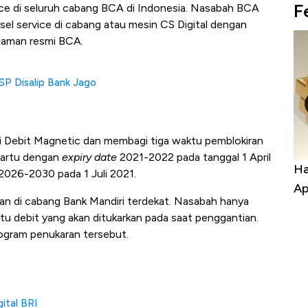
F
ice di seluruh cabang BCA di Indonesia. Nasabah BCA
sel service di cabang atau mesin CS Digital dengan
 laman resmi BCA.
SP Disalip Bank Jago
i Debit Magnetic dan membagi tiga waktu pemblokiran
 kartu dengan
expiry date
2021-2022 pada tanggal 1 April
a Kabar
Harga Emas Jatuh Usai Terbang 3 Hari,
Do
 2026-2030 pada 1 Juli 2021.
Apa yang Sebenarnya Terjadi?
Im
kan di cabang Bank Mandiri terdekat. Nasabah hanya
tu debit yang akan ditukarkan pada saat penggantian.
rogram penukaran tersebut.
ital BRI