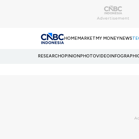
HOME
MARKET
MY MONEY
NEWS
TE
RESEARCH
OPINION
PHOTO
VIDEO
INFOGRAPHI