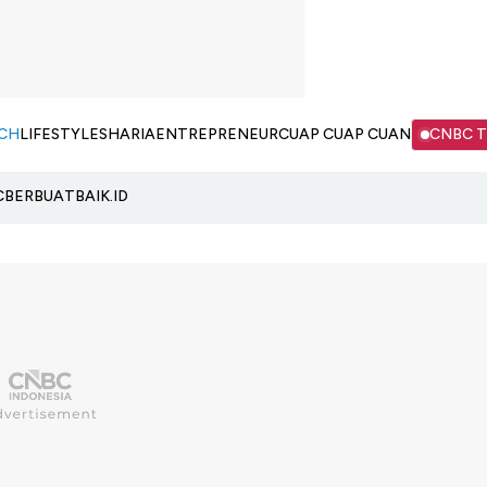
CH
LIFESTYLE
SHARIA
ENTREPRENEUR
CUAP CUAP CUAN
CNBC 
C
BERBUATBAIK.ID