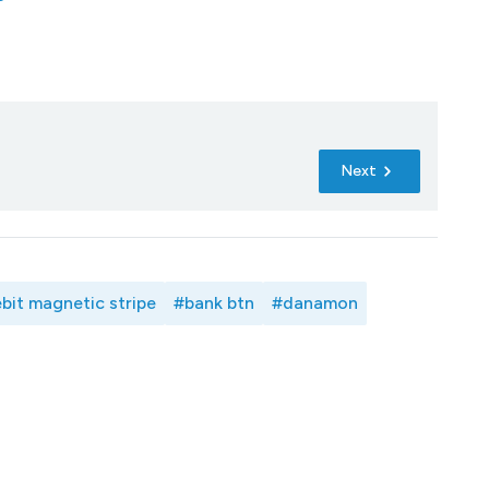
Next
bit magnetic stripe
#bank btn
#danamon