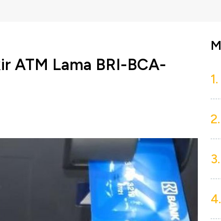
M
okir ATM Lama BRI-BCA-
1.
2.
3.
4.