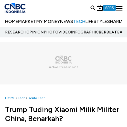
APPS
HOME
MARKET
MY MONEY
NEWS
TECH
LIFESTYLE
SHARIA
E
RESEARCH
OPINION
PHOTO
VIDEO
INFOGRAPHIC
BERBUATBAIK.
HOME
Tech
Berita Tech
Trump Tuding Xiaomi Milik Militer
China, Benarkah?