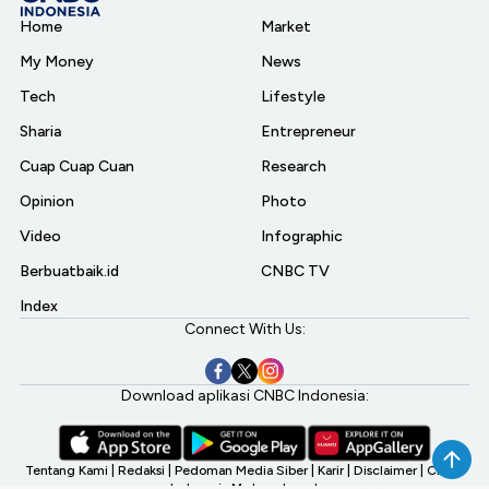
Home
Market
My Money
News
Tech
Lifestyle
Sharia
Entrepreneur
Cuap Cuap Cuan
Research
Opinion
Photo
Video
Infographic
Berbuatbaik.id
CNBC TV
Index
Connect With Us:
Download aplikasi CNBC Indonesia:
Tentang Kami
|
Redaksi
|
Pedoman Media Siber
|
Karir
|
Disclaimer
|
CNBC
Indonesia My Investment