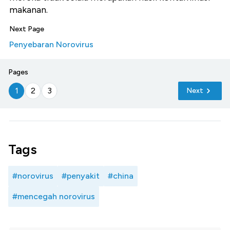
makanan.
Next Page
Penyebaran Norovirus
Pages
1
2
3
Next
Tags
#norovirus
#penyakit
#china
#mencegah norovirus