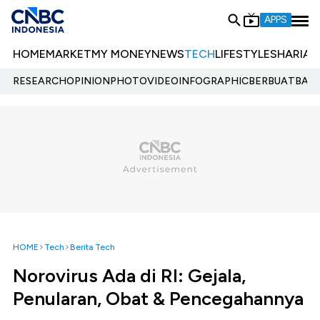
APPS
HOME
MARKET
MY MONEY
NEWS
TECH
LIFESTYLE
SHARIA
E
RESEARCH
OPINION
PHOTO
VIDEO
INFOGRAPHIC
BERBUATBAIK.
HOME
Tech
Berita Tech
Norovirus Ada di RI: Gejala,
Penularan, Obat & Pencegahannya