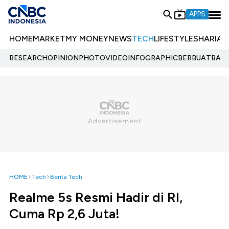
APPS
HOME
MARKET
MY MONEY
NEWS
TECH
LIFESTYLE
SHARIA
E
RESEARCH
OPINION
PHOTO
VIDEO
INFOGRAPHIC
BERBUATBAIK.
HOME
Tech
Berita Tech
Realme 5s Resmi Hadir di RI,
Cuma Rp 2,6 Juta!