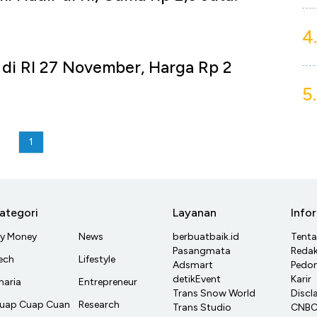
4.
s di RI 27 November, Harga Rp 2
5.
1
ategori
Layanan
Info
y Money
News
berbuatbaik.id
Tent
Pasangmata
Redak
ech
Lifestyle
Adsmart
Pedom
detikEvent
Karir
haria
Entrepreneur
Trans Snow World
Discl
uap Cuap Cuan
Research
Trans Studio
CNBC 