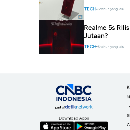
TECH
6 tahun yang lalu
Realme 5s Rili
Jutaan?
TECH
6 tahun yang lalu
K
M
T
part of
S
Download Apps
C