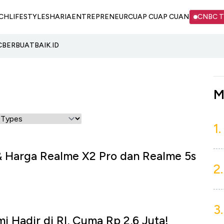
CH
LIFESTYLE
SHARIA
ENTREPRENEUR
CUAP CUAP CUAN
CNBC 
C
BERBUATBAIK.ID
M
1.
i & Harga Realme X2 Pro dan Realme 5s
2.
3.
i Hadir di RI, Cuma Rp 2,6 Juta!