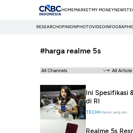
HOME
MARKET
MY MONEY
NEWS
TE
RESEARCH
OPINION
PHOTO
VIDEO
INFOGRAPHI
#harga realme 5s
Ini Spesifikas
di RI
TECH
6 tahun yang lalu
Realme 5s Resm