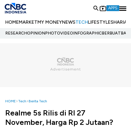
APPS
HOME
MARKET
MY MONEY
NEWS
TECH
LIFESTYLE
SHARIA
E
RESEARCH
OPINION
PHOTO
VIDEO
INFOGRAPHIC
BERBUATBAIK.
HOME
Tech
Berita Tech
Realme 5s Rilis di RI 27
November, Harga Rp 2 Jutaan?