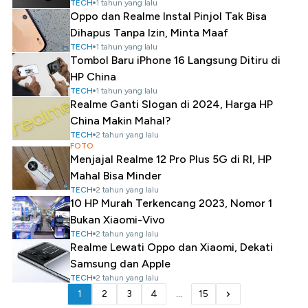
TECH
1 tahun yang lalu
Oppo dan Realme Instal Pinjol Tak Bisa
Dihapus Tanpa Izin, Minta Maaf
TECH
1 tahun yang lalu
Tombol Baru iPhone 16 Langsung Ditiru di
HP China
TECH
1 tahun yang lalu
Realme Ganti Slogan di 2024, Harga HP
China Makin Mahal?
TECH
2 tahun yang lalu
FOTO
Menjajal Realme 12 Pro Plus 5G di RI, HP
Mahal Bisa Minder
TECH
2 tahun yang lalu
10 HP Murah Terkencang 2023, Nomor 1
Bukan Xiaomi-Vivo
TECH
2 tahun yang lalu
Realme Lewati Oppo dan Xiaomi, Dekati
Samsung dan Apple
TECH
2 tahun yang lalu
1
2
3
4
...
15