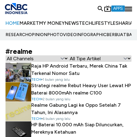
APPS
HOME
MARKET
MY MONEY
NEWS
TECH
LIFESTYLE
SHARIA
E
RESEARCH
OPINION
PHOTO
VIDEO
INFOGRAPHIC
BERBUATBAIK.
#realme
Raja HP Android Terbaru, Merek China Tak
Terkenal Nomor Satu
TECH
1 bulan yang lalu
Strategi realme Rebut Heavy User Lewat HP
Baterai 8000mAh realme C100
TECH
2 bulan yang lalu
Realme Gabung Lagi ke Oppo Setelah 7
Tahun, Ini Alasannya
TECH
6 bulan yang lalu
HP Baterai 10.000 mAh Siap Diluncurkan,
Mereknya Ketahuan