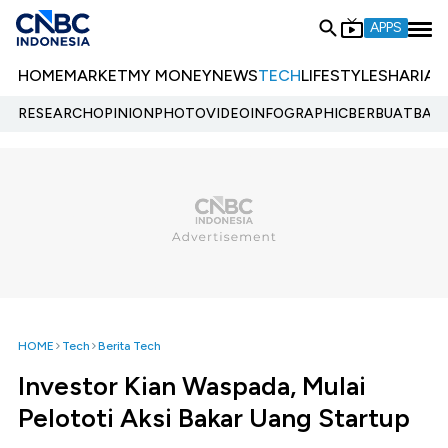
APPS
HOME
MARKET
MY MONEY
NEWS
TECH
LIFESTYLE
SHARIA
E
RESEARCH
OPINION
PHOTO
VIDEO
INFOGRAPHIC
BERBUATBAIK.
HOME
Tech
Berita Tech
Investor Kian Waspada, Mulai
Pelototi Aksi Bakar Uang Startup